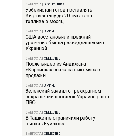
6 АВГУСТА
|
ЭКОНОМИКА
Узбекистан готов поставлять
Кыргызстану до 20 тыс. тонн
топлива в месяц
6 АВГУСТА
|
В МИРЕ
США восстановили прежний
уровень обмена разведданными с
Украиной
6 АВГУСТА
|
ОБЩЕСТВО
После видео из Андижана
«Корзинка» сняла партию мяса с
продажи
6 АВГУСТА
|
В МИРЕ
Зеленский заявил о трехкратном
сокращении поставок Украине ракет
ПВО
6 АВГУСТА
|
ОБЩЕСТВО
В Ташкенте ограничили работу
рынка «Куйлюк»
6 АВГУСТА
|
ОБЩЕСТВО