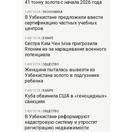
41 тонну золота с начала 2026 года
5 АВГУСТА
|
ЭКОНОМИКА
В Узбекистане предложили ввести
сертификацию частных учебных
центров
5 АВГУСТА
|
В МИРЕ
Сестра Ким Чен Ына пригрозила
Японии из-за наращивания военного
потенциала
5 АВГУСТА
|
ОБЩЕСТВО
Женщина пыталась вывезти из
Узбекистана золото в подгузнике
ребенка
5 АВГУСТА
|
В МИРЕ
Куба обвинила США в «геноцидных»
санкциях
5 АВГУСТА
|
ОБЩЕСТВО
В Узбекистане реформируют
кадастровую систему и упростят
регистрацию недвижимости