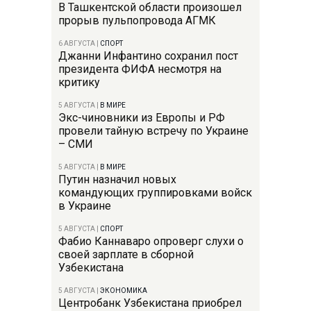
В Ташкентской области произошел
прорыв пульпопровода АГМК
6 АВГУСТА
|
СПОРТ
Джанни Инфантино сохранил пост
президента ФИФА несмотря на
критику
5 АВГУСТА
|
В МИРЕ
Экс-чиновники из Европы и РФ
провели тайную встречу по Украине
– СМИ
5 АВГУСТА
|
В МИРЕ
Путин назначил новых
командующих группировками войск
в Украине
5 АВГУСТА
|
СПОРТ
Фабио Каннаваро опроверг слухи о
своей зарплате в сборной
Узбекистана
5 АВГУСТА
|
ЭКОНОМИКА
Центробанк Узбекистана приобрел