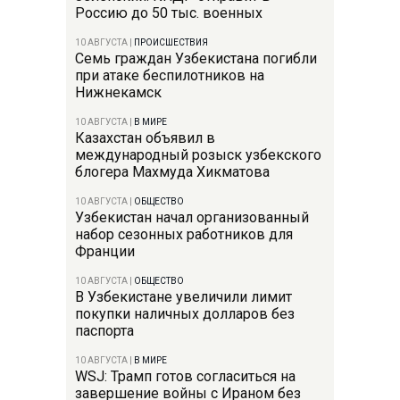
Россию до 50 тыс. военных
10 АВГУСТА
|
ПРОИСШЕСТВИЯ
Семь граждан Узбекистана погибли
при атаке беспилотников на
Нижнекамск
10 АВГУСТА
|
В МИРЕ
Казахстан объявил в
международный розыск узбекского
блогера Махмуда Хикматова
10 АВГУСТА
|
ОБЩЕСТВО
Узбекистан начал организованный
набор сезонных работников для
Франции
10 АВГУСТА
|
ОБЩЕСТВО
В Узбекистане увеличили лимит
покупки наличных долларов без
паспорта
10 АВГУСТА
|
В МИРЕ
WSJ: Трамп готов согласиться на
завершение войны с Ираном без