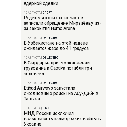
ядерной сделки
10 АВГУСТА
|
СПОРТ
Родители юных хоккеистов
записали обращение Мирзиёеву из-
за закрытия Humo Arena
10 АВГУСТА
|
ОБЩЕСТВО
В Узбекистане на этой неделе
ожидается жара до 41 градуса
10 АВГУСТА
|
ОБЩЕСТВО
В Сырдарье при столкновении
грузовика и Captiva погибли три
человека
10 АВГУСТА
|
ОБЩЕСТВО
Etihad Airways запустила
ежедневные рейсы из Абу-Даби в
Ташкент
10 АВГУСТА
|
В МИРЕ
МИД России исключил
возможность «заморозки» войны в
Украине