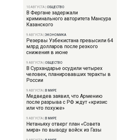
10 АВГУСТА
|
ОБЩЕСТВО
В Фергане задержали
криминального авторитета Мансура
Казанского
9 АВГУСТА
|
ЭКОНОМИКА
Резервы Узбекистана превысили 64
млрд долларов после резкого
снижения в июне
9 АВГУСТА
|
ОБЩЕСТВО
В Сурхандарье осудили четырех
человек, планировавших теракты в
России
9 АВГУСТА
|
В МИРЕ
Медведев заявил, что Армению
после разрыва с РФ ждут «кризис
или что похуже»
9 АВГУСТА
|
В МИРЕ
Нетаньяху отверг план «Совета
мира» по выводу войск из Газы