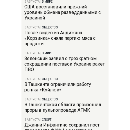
6 АВГУСТА
|
В МИРЕ
США восстановили прежний
уровень обмена разведданными с
Украиной
6 АВГУСТА
|
ОБЩЕСТВО
После видео из Андижана
«Корзинка» сняла партию мяса с
продажи
6 АВГУСТА
|
В МИРЕ
Зеленский заявил о трехкратном
сокращении поставок Украине ракет
ПВО
6 АВГУСТА
|
ОБЩЕСТВО
В Ташкенте ограничили работу
рынка «Куйлюк»
6 АВГУСТА
|
ОБЩЕСТВО
В Ташкентской области произошел
прорыв пульпопровода АГМК
6 АВГУСТА
|
СПОРТ
Джанни Инфантино сохранил пост