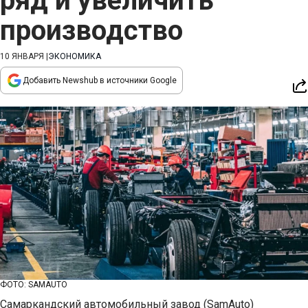
ряд и увеличить
производство
10 ЯНВАРЯ
|
ЭКОНОМИКА
Добавить Newshub в источники Google
ФОТО: SAMAUTO
Самаркандский автомобильный завод (SamAuto)