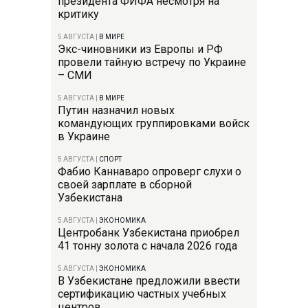
президента ФИФА несмотря на
критику
5 АВГУСТА
|
В МИРЕ
Экс-чиновники из Европы и РФ
провели тайную встречу по Украине
– СМИ
5 АВГУСТА
|
В МИРЕ
Путин назначил новых
командующих группировками войск
в Украине
5 АВГУСТА
|
СПОРТ
Фабио Каннаваро опроверг слухи о
своей зарплате в сборной
Узбекистана
5 АВГУСТА
|
ЭКОНОМИКА
Центробанк Узбекистана приобрел
41 тонну золота с начала 2026 года
5 АВГУСТА
|
ЭКОНОМИКА
В Узбекистане предложили ввести
сертификацию частных учебных
центров