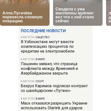
ПОСЛЕДНИЕ НОВОСТИ
8 АВГУСТА
|
ОБЩЕСТВО
В Узбекистане могут ввести
компенсацию процентов по
кредитам на электромобили
8 АВГУСТА
|
В МИРЕ
Пашинян заявил, что страница
конфликта между Арменией и
Азербайджаном закрыта
8 АВГУСТА
|
СПОРТ
Бехруз Каримов подписал контракт
со швейцарским «Лугано»
8 АВГУСТА
|
В МИРЕ
Маск отказался разрешить Украине
использовать Starlink для ударов