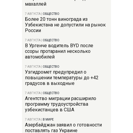
махаллей
7 АВГУСТА
|
ОБЩЕСТВО
Более 20 тонн винограда из
Узбекистана не допустили на рынок
России
7 АВГУСТА
|
ОБЩЕСТВО
В Ургенче водитель BYD после
ссоры протаранил несколько
автомобилей
7 АВГУСТА
|
ОБЩЕСТВО
Узгидромет предупредил о
повышении температуры до +42
градусов в выходные
7 АВГУСТА
|
ОБЩЕСТВО
Агентство миграции расширило
программу трудоустройства
узбекистанцев в США
7 АВГУСТА
|
В МИРЕ
Азербайджан заявил о готовности
поставлять газ Украине