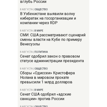
вглубь России
8 АВГУСТА
|
ОБЩЕСТВО
В Узбекистане выявили волну
кибератак на госорганизации и
компании через RDP
8 АВГУСТА
|
В МИРЕ
СМИ: США рассматривают сценарий
смены власти на Кубе по примеру
Венесуэлы
8 АВГУСТА
|
ПОЛИТИКА
Сенат одобрил закон о правовом
статусе администрации президента
8 АВГУСТА
|
ОБЩЕСТВО
Сборы «Одиссеи» Кристофера
Нолана в мировом прокате
превысили 1 млрд долларов
8 АВГУСТА
|
В МИРЕ
Сенат США одобрил «адские
санкции» против России
8 АВГУСТА
|
ОБЩЕСТВО