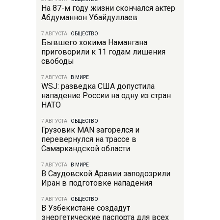
На 87-м году жизни скончался актер
Абдуманнон Убайдуллаев
7 АВГУСТА
|
ОБЩЕСТВО
Бывшего хокима Намангана
приговорили к 11 годам лишения
свободы
7 АВГУСТА
|
В МИРЕ
WSJ: разведка США допустила
нападение России на одну из стран
НАТО
7 АВГУСТА
|
ОБЩЕСТВО
Грузовик MAN загорелся и
перевернулся на трассе в
Самаркандской области
7 АВГУСТА
|
В МИРЕ
В Саудовской Аравии заподозрили
Иран в подготовке нападения
7 АВГУСТА
|
ОБЩЕСТВО
В Узбекистане создадут
энергетические паспорта для всех