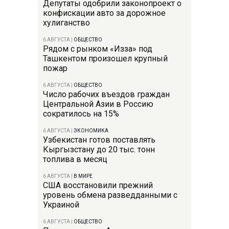
Депутаты одобрили законопроект о
конфискации авто за дорожное
хулиганство
6 АВГУСТА
|
ОБЩЕСТВО
Рядом с рынком «Изза» под
Ташкентом произошел крупный
пожар
6 АВГУСТА
|
ОБЩЕСТВО
Число рабочих въездов граждан
Центральной Азии в Россию
сократилось на 15%
6 АВГУСТА
|
ЭКОНОМИКА
Узбекистан готов поставлять
Кыргызстану до 20 тыс. тонн
топлива в месяц
6 АВГУСТА
|
В МИРЕ
США восстановили прежний
уровень обмена разведданными с
Украиной
6 АВГУСТА
|
ОБЩЕСТВО