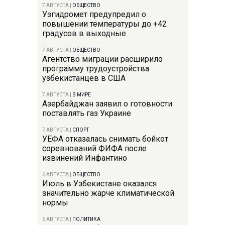
7 АВГУСТА
|
ОБЩЕСТВО
Узгидромет предупредил о
повышении температуры до +42
градусов в выходные
7 АВГУСТА
|
ОБЩЕСТВО
Агентство миграции расширило
программу трудоустройства
узбекистанцев в США
7 АВГУСТА
|
В МИРЕ
Азербайджан заявил о готовности
поставлять газ Украине
7 АВГУСТА
|
СПОРТ
УЕФА отказалась снимать бойкот
соревнований ФИФА после
извинений Инфантино
6 АВГУСТА
|
ОБЩЕСТВО
Июль в Узбекистане оказался
значительно жарче климатической
нормы
6 АВГУСТА
|
ПОЛИТИКА