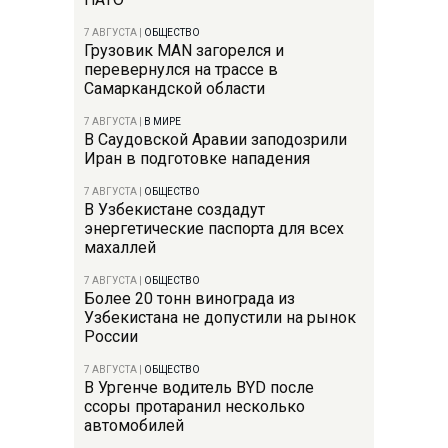
7 АВГУСТА
|
ОБЩЕСТВО
Грузовик MAN загорелся и
перевернулся на трассе в
Самаркандской области
7 АВГУСТА
|
В МИРЕ
В Саудовской Аравии заподозрили
Иран в подготовке нападения
7 АВГУСТА
|
ОБЩЕСТВО
В Узбекистане создадут
энергетические паспорта для всех
махаллей
7 АВГУСТА
|
ОБЩЕСТВО
Более 20 тонн винограда из
Узбекистана не допустили на рынок
России
7 АВГУСТА
|
ОБЩЕСТВО
В Ургенче водитель BYD после
ссоры протаранил несколько
автомобилей