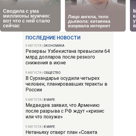
ПОСЛЕДНИЕ НОВОСТИ
9 АВГУСТА
|
ЭКОНОМИКА
Резервы Узбекистана превысили 64
млрд долларов после резкого
снижения в июне
9 АВГУСТА
|
ОБЩЕСТВО
В Сурхандарье осудили четырех
человек, планировавших теракты в
России
9 АВГУСТА
|
В МИРЕ
Медведев заявил, что Армению
после разрыва с РФ ждут «кризис
или что похуже»
9 АВГУСТА
|
В МИРЕ
Нетаньяху отверг план «Совета