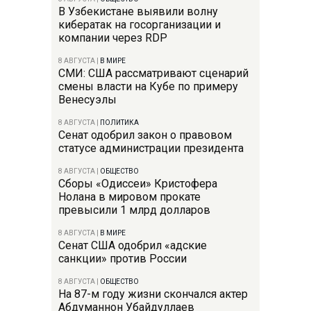
В Узбекистане выявили волну
кибератак на госорганизации и
компании через RDP
8 АВГУСТА
|
В МИРЕ
СМИ: США рассматривают сценарий
смены власти на Кубе по примеру
Венесуэлы
8 АВГУСТА
|
ПОЛИТИКА
Сенат одобрил закон о правовом
статусе администрации президента
8 АВГУСТА
|
ОБЩЕСТВО
Сборы «Одиссеи» Кристофера
Нолана в мировом прокате
превысили 1 млрд долларов
8 АВГУСТА
|
В МИРЕ
Сенат США одобрил «адские
санкции» против России
8 АВГУСТА
|
ОБЩЕСТВО
На 87-м году жизни скончался актер
Абдуманнон Убайдуллаев