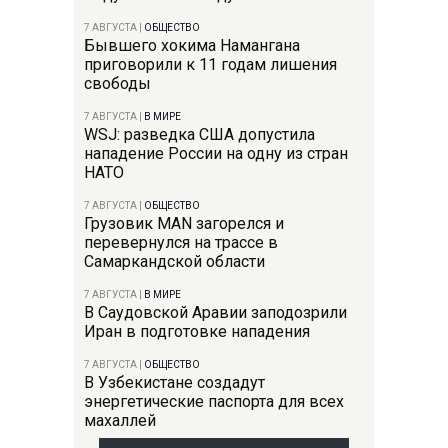
7 АВГУСТА
|
ОБЩЕСТВО
Бывшего хокима Намангана
приговорили к 11 годам лишения
свободы
7 АВГУСТА
|
В МИРЕ
WSJ: разведка США допустила
нападение России на одну из стран
НАТО
7 АВГУСТА
|
ОБЩЕСТВО
Грузовик MAN загорелся и
перевернулся на трассе в
Самаркандской области
7 АВГУСТА
|
В МИРЕ
В Саудовской Аравии заподозрили
Иран в подготовке нападения
7 АВГУСТА
|
ОБЩЕСТВО
В Узбекистане создадут
энергетические паспорта для всех
махаллей