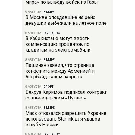
мира» по выводу войск из Газы
9 АВГУСТА
|
В МИРЕ
В Москве опоздавшие на рейс
девушки выбежали на летное поле
8 АВГУСТА
|
ОБЩЕСТВО
В Узбекистане могут ввести
компенсацию процентов по
кредитам на электромобили
8 АВГУСТА
|
В МИРЕ
Пашинян заявил, что страница
конфликта между Арменией и
Азербайджаном закрыта
8 АВГУСТА
|
СПОРТ
Бехруз Каримов подписал контракт
со швейцарским «Лугано»
8 АВГУСТА
|
В МИРЕ
Маск отказался разрешить Украине
использовать Starlink для ударов
вглубь России
8 АВГУСТА
|
ОБЩЕСТВО