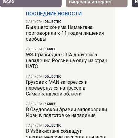
ПОСЛЕДНИЕ НОВОСТИ
7 АВГУСТА
|
ОБЩЕСТВО
Бывшего хокима Намангана
приговорили к 11 годам лишения
свободы
7 АВГУСТА
|
В МИРЕ
WSJ: разведка США допустила
нападение России на одну из стран
НАТО
7 АВГУСТА
|
ОБЩЕСТВО
Грузовик MAN загорелся и
перевернулся на трассе в
Самаркандской области
7 АВГУСТА
|
В МИРЕ
В Саудовской Аравии заподозрили
Иран в подготовке нападения
7 АВГУСТА
|
ОБЩЕСТВО
В Узбекистане создадут
энергетические паспорта для всех