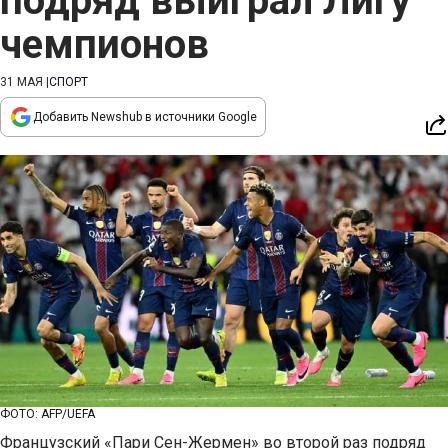
подряд выиграл Лигу
чемпионов
31 МАЯ
|
СПОРТ
Добавить Newshub в источники Google
ФОТО: AFP/UEFA
Французский «Пари Сен-Жермен» во второй раз подряд