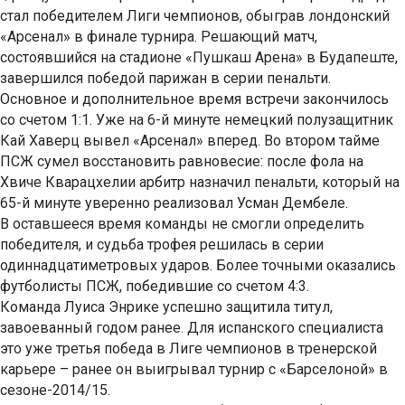
стал победителем Лиги чемпионов, обыграв лондонский
«Арсенал» в финале турнира. Решающий матч,
состоявшийся на стадионе «Пушкаш Арена» в Будапеште,
завершился победой парижан в серии пенальти.
Основное и дополнительное время встречи закончилось
со счетом 1:1. Уже на 6-й минуте немецкий полузащитник
Кай Хаверц вывел «Арсенал» вперед. Во втором тайме
ПСЖ сумел восстановить равновесие: после фола на
Хвиче Кварацхелии арбитр назначил пенальти, который на
65-й минуте уверенно реализовал Усман Дембеле.
В оставшееся время команды не смогли определить
победителя, и судьба трофея решилась в серии
одиннадцатиметровых ударов. Более точными оказались
футболисты ПСЖ, победившие со счетом 4:3.
Команда Луиса Энрике успешно защитила титул,
завоеванный годом ранее. Для испанского специалиста
это уже третья победа в Лиге чемпионов в тренерской
карьере – ранее он выигрывал турнир с «Барселоной» в
сезоне-2014/15.