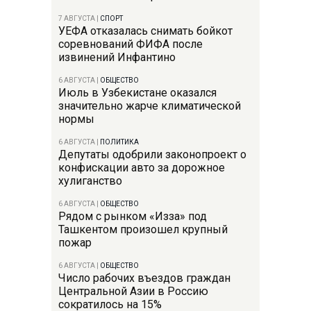
7 АВГУСТА
|
СПОРТ
УЕФА отказалась снимать бойкот
соревнований ФИФА после
извинений Инфантино
6 АВГУСТА
|
ОБЩЕСТВО
Июль в Узбекистане оказался
значительно жарче климатической
нормы
6 АВГУСТА
|
ПОЛИТИКА
Депутаты одобрили законопроект о
конфискации авто за дорожное
хулиганство
6 АВГУСТА
|
ОБЩЕСТВО
Рядом с рынком «Изза» под
Ташкентом произошел крупный
пожар
6 АВГУСТА
|
ОБЩЕСТВО
Число рабочих въездов граждан
Центральной Азии в Россию
сократилось на 15%