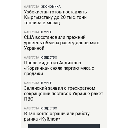
6 АВГУСТА
|
ЭКОНОМИКА
Узбекистан готов поставлять
Кыргызстану до 20 тыс. тонн
топлива в месяц
6 АВГУСТА
|
В МИРЕ
США восстановили прежний
уровень обмена разведданными с
Украиной
6 АВГУСТА
|
ОБЩЕСТВО
После видео из Андижана
«Корзинка» сняла партию мяса с
продажи
6 АВГУСТА
|
В МИРЕ
Зеленский заявил о трехкратном
сокращении поставок Украине ракет
ПВО
6 АВГУСТА
|
ОБЩЕСТВО
В Ташкенте ограничили работу
рынка «Куйлюк»