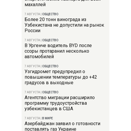
махаллей
7 АВГУСТА
|
ОБЩЕСТВО
Более 20 тонн винограда из
Узбекистана не допустили на рынок
России
7 АВГУСТА
|
ОБЩЕСТВО
В Ургенче водитель BYD после
ссоры протаранил несколько
автомобилей
7 АВГУСТА
|
ОБЩЕСТВО
Узгидромет предупредил о
повышении температуры до +42
градусов в выходные
7 АВГУСТА
|
ОБЩЕСТВО
Агентство миграции расширило
программу трудоустройства
узбекистанцев в США
7 АВГУСТА
|
В МИРЕ
Азербайджан заявил о готовности
поставлять газ Украине