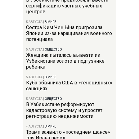
сертификацию частных учебных
центров
5 АВГУСТА
|
В МИРЕ
Сестра Ким Чен Ына пригрозила
Японии из-за наращивания военного
потенциала
5 АВГУСТА
|
ОБЩЕСТВО
Женщина пыталась вывезти из
Узбекистана золото в подгузнике
ребенка
5 АВГУСТА
|
В МИРЕ
Куба обвинила США в «геноцидных»
санкциях
5 АВГУСТА
|
ОБЩЕСТВО
В Узбекистане реформируют
кадастровую систему и упростят
регистрацию недвижимости
4 АВГУСТА
|
В МИРЕ
Трамп заявил о «последнем шансе»
для Ирана перед