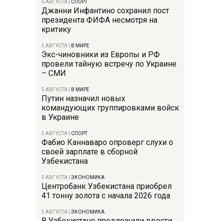
6 АВГУСТА
|
СПОРТ
Джанни Инфантино сохранил пост
президента ФИФА несмотря на
критику
5 АВГУСТА
|
В МИРЕ
Экс-чиновники из Европы и РФ
провели тайную встречу по Украине
– СМИ
5 АВГУСТА
|
В МИРЕ
Путин назначил новых
командующих группировками войск
в Украине
5 АВГУСТА
|
СПОРТ
Фабио Каннаваро опроверг слухи о
своей зарплате в сборной
Узбекистана
5 АВГУСТА
|
ЭКОНОМИКА
Центробанк Узбекистана приобрел
41 тонну золота с начала 2026 года
5 АВГУСТА
|
ЭКОНОМИКА
В Узбекистане предложили ввести