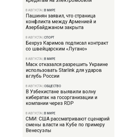
кредитам на электромобили
8 АВГУСТА
|
В МИРЕ
Пашинян заявил, что страница
конфликта между Арменией и
Азербайджаном закрыта
8 АВГУСТА
|
СПОРТ
Бехруз Каримов подписал контракт
со швейцарским «Лугано»
8 АВГУСТА
|
В МИРЕ
Маск отказался разрешить Украине
использовать Starlink для ударов
вглубь России
8 АВГУСТА
|
ОБЩЕСТВО
В Узбекистане выявили волну
кибератак на госорганизации и
компании через RDP
8 АВГУСТА
|
В МИРЕ
СМИ: США рассматривают сценарий
смены власти на Кубе по примеру
Венесуэлы