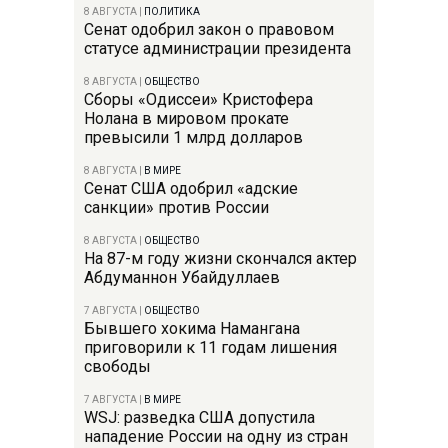
8 АВГУСТА
|
ПОЛИТИКА
Сенат одобрил закон о правовом
статусе администрации президента
8 АВГУСТА
|
ОБЩЕСТВО
Сборы «Одиссеи» Кристофера
Нолана в мировом прокате
превысили 1 млрд долларов
8 АВГУСТА
|
В МИРЕ
Сенат США одобрил «адские
санкции» против России
8 АВГУСТА
|
ОБЩЕСТВО
На 87-м году жизни скончался актер
Абдуманнон Убайдуллаев
7 АВГУСТА
|
ОБЩЕСТВО
Бывшего хокима Намангана
приговорили к 11 годам лишения
свободы
7 АВГУСТА
|
В МИРЕ
WSJ: разведка США допустила
нападение России на одну из стран