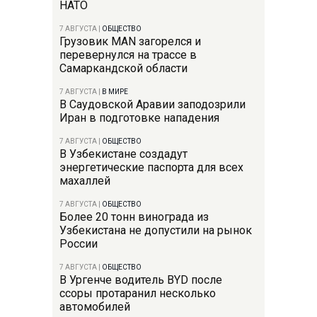
НАТО
7 АВГУСТА
|
ОБЩЕСТВО
Грузовик MAN загорелся и
перевернулся на трассе в
Самаркандской области
7 АВГУСТА
|
В МИРЕ
В Саудовской Аравии заподозрили
Иран в подготовке нападения
7 АВГУСТА
|
ОБЩЕСТВО
В Узбекистане создадут
энергетические паспорта для всех
махаллей
7 АВГУСТА
|
ОБЩЕСТВО
Более 20 тонн винограда из
Узбекистана не допустили на рынок
России
7 АВГУСТА
|
ОБЩЕСТВО
В Ургенче водитель BYD после
ссоры протаранил несколько
автомобилей