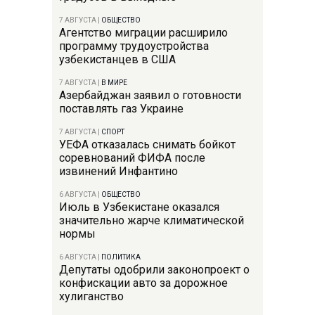
7 АВГУСТА
|
ОБЩЕСТВО
Агентство миграции расширило
программу трудоустройства
узбекистанцев в США
7 АВГУСТА
|
В МИРЕ
Азербайджан заявил о готовности
поставлять газ Украине
7 АВГУСТА
|
СПОРТ
УЕФА отказалась снимать бойкот
соревнований ФИФА после
извинений Инфантино
6 АВГУСТА
|
ОБЩЕСТВО
Июль в Узбекистане оказался
значительно жарче климатической
нормы
6 АВГУСТА
|
ПОЛИТИКА
Депутаты одобрили законопроект о
конфискации авто за дорожное
хулиганство