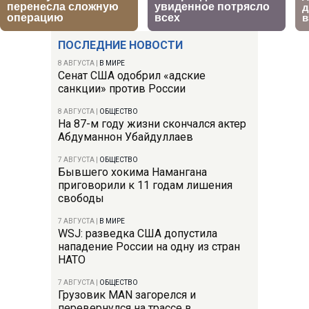
ПОСЛЕДНИЕ НОВОСТИ
8 АВГУСТА
|
В МИРЕ
Сенат США одобрил «адские
санкции» против России
8 АВГУСТА
|
ОБЩЕСТВО
На 87-м году жизни скончался актер
Абдуманнон Убайдуллаев
7 АВГУСТА
|
ОБЩЕСТВО
Бывшего хокима Намангана
приговорили к 11 годам лишения
свободы
7 АВГУСТА
|
В МИРЕ
WSJ: разведка США допустила
нападение России на одну из стран
НАТО
7 АВГУСТА
|
ОБЩЕСТВО
Грузовик MAN загорелся и
перевернулся на трассе в