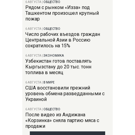
6 АВГУСТА
|
ОБЩЕСТВО
Рядом с рынком «Изза» под
Ташкентом произошел крупный
пожар
6 АВГУСТА
|
ОБЩЕСТВО
Число рабочих въездов граждан
Центральной Азии в Россию
сократилось на 15%
6 АВГУСТА
|
ЭКОНОМИКА
Узбекистан готов поставлять
Кыргызстану до 20 тыс. тонн
топлива в месяц
6 АВГУСТА
|
В МИРЕ
США восстановили прежний
уровень обмена разведданными с
Украиной
6 АВГУСТА
|
ОБЩЕСТВО
После видео из Андижана
«Корзинка» сняла партию мяса с
продажи