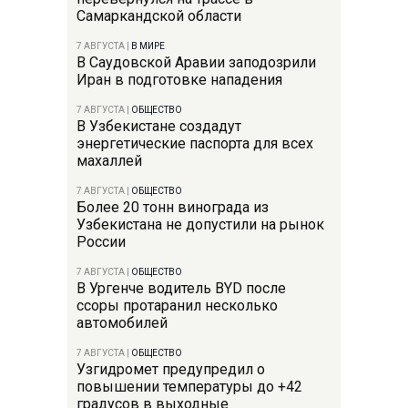
Самаркандской области
7 АВГУСТА
|
В МИРЕ
В Саудовской Аравии заподозрили
Иран в подготовке нападения
7 АВГУСТА
|
ОБЩЕСТВО
В Узбекистане создадут
энергетические паспорта для всех
махаллей
7 АВГУСТА
|
ОБЩЕСТВО
Более 20 тонн винограда из
Узбекистана не допустили на рынок
России
7 АВГУСТА
|
ОБЩЕСТВО
В Ургенче водитель BYD после
ссоры протаранил несколько
автомобилей
7 АВГУСТА
|
ОБЩЕСТВО
Узгидромет предупредил о
повышении температуры до +42
градусов в выходные