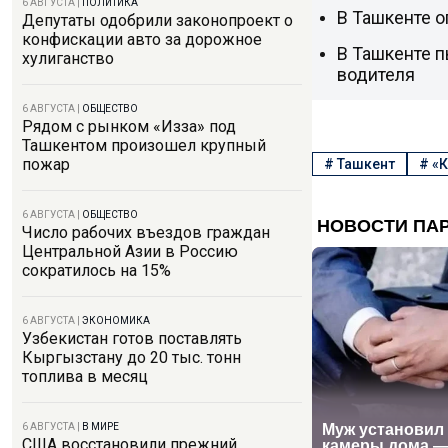
6 АВГУСТА
|
ПОЛИТИКА
В Ташкенте о
Депутаты одобрили законопроект о
конфискации авто за дорожное
В Ташкенте п
хулиганство
водителя
6 АВГУСТА
|
ОБЩЕСТВО
Рядом с рынком «Изза» под
Ташкентом произошел крупный
пожар
#
Ташкент
#
«К
6 АВГУСТА
|
ОБЩЕСТВО
Число рабочих въездов граждан
Центральной Азии в Россию
сократилось на 15%
6 АВГУСТА
|
ЭКОНОМИКА
Узбекистан готов поставлять
Кыргызстану до 20 тыс. тонн
топлива в месяц
6 АВГУСТА
|
В МИРЕ
США восстановили прежний