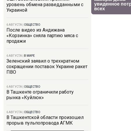
уровень обмена разведданными с
Украиной
6 АВГУСТА
|
ОБЩЕСТВО
После видео из Андижана
«Корзинка» сняла партию мяса с
продажи
6 АВГУСТА
|
В МИРЕ
Зеленский заявил о трехкратном
сокращении поставок Украине ракет
ПВО
6 АВГУСТА
|
ОБЩЕСТВО
В Ташкенте ограничили работу
рынка «Куйлюк»
6 АВГУСТА
|
ОБЩЕСТВО
В Ташкентской области произошел
прорыв пульпопровода АГМК