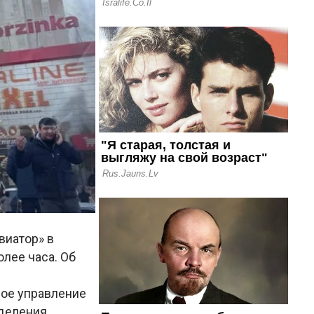
виатор» в
олее часа. Об
ное управление
зделения