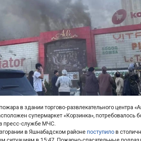
ожара в здании торгово-развлекательного центра «А
асположен супермаркет «Корзинка», потребовалось б
в пресс-службе МЧС.
згорании в Яшнабадском районе
поступило
в столич
м ситуациям в 15:47. Пожарно-спасательные подра