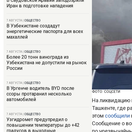
В Саудовской Аравии заподозрили
Иран в подготовке нападения
7 АВГУСТА
|
ОБЩЕСТВО
В Узбекистане создадут
энергетические паспорта для всех
махаллей
7 АВГУСТА
|
ОБЩЕСТВО
Более 20 тонн винограда из
Узбекистана не допустили на рынок
России
7 АВГУСТА
|
ОБЩЕСТВО
В Ургенче водитель BYD после
ФОТО: СОЦСЕТИ
ссоры протаранил несколько
автомобилей
На ликвидацию п
Ташкенте, где р
этом
сообщили
7 АВГУСТА
|
ОБЩЕСТВО
Узгидромет предупредил о
Сообщение о во
повышении температуры до +42
по чрезвычайны
градусов в выходные