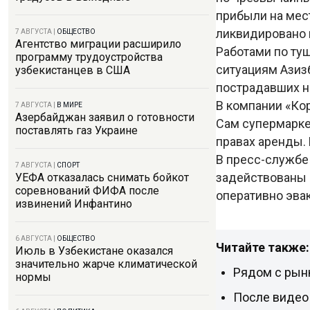
прибыли на мест
ликвидировано 
7 АВГУСТА
|
ОБЩЕСТВО
Агентство миграции расширило
Работами по ту
программу трудоустройства
ситуациям Азиз
узбекистанцев в США
пострадавших н
В компании «Кор
7 АВГУСТА
|
В МИРЕ
Азербайджан заявил о готовности
Сам супермарке
поставлять газ Украине
правах аренды.
В пресс-службе
7 АВГУСТА
|
СПОРТ
задействованы 
УЕФА отказалась снимать бойкот
соревнований ФИФА после
оперативно эва
извинений Инфантино
6 АВГУСТА
|
ОБЩЕСТВО
Читайте также:
Июль в Узбекистане оказался
значительно жарче климатической
Рядом с рын
нормы
После видео