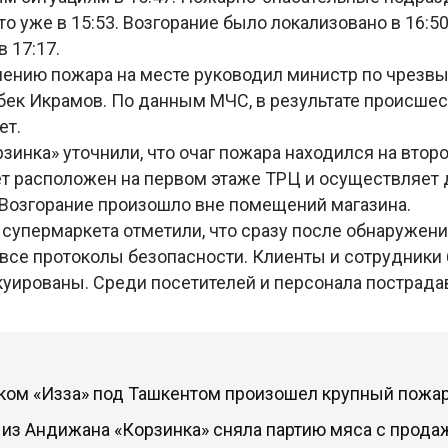
о уже в 15:53. Возгорание было локализовано в 16:5
в 17:17.
шению пожара на месте руководил министр по чрез
бек Икрамов. По данным МЧС, в результате происше
ет.
зинка» уточнили, что очаг пожара находился на втор
т расположен на первом этаже ТРЦ и осуществляет 
 Возгорание произошло вне помещений магазина.
 супермаркета отметили, что сразу после обнаружен
все протоколы безопасности. Клиенты и сотрудники
куированы. Среди посетителей и персонала пострада
ком «Изза» под Ташкентом произошел крупный пожа
 из Андижана «Корзинка» сняла партию мяса с прода