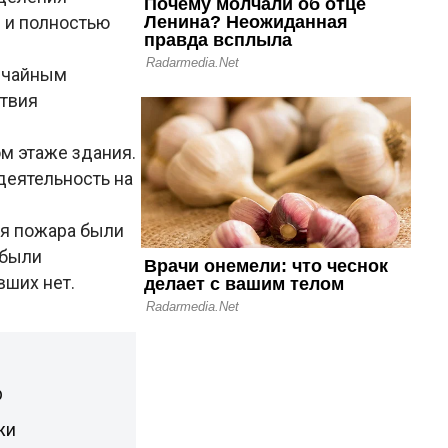
0 и полностью
вычайным
ствия
ом этаже здания.
деятельность на
ия пожара были
 были
вших нет.
р
жи