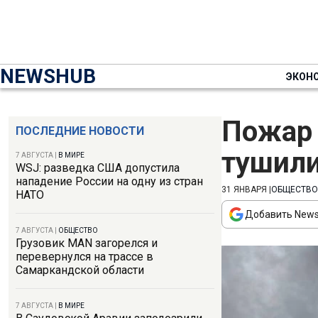
NEWSHUB
ЭКОН
Пожар 
ПОСЛЕДНИЕ НОВОСТИ
тушили
7 АВГУСТА
|
В МИРЕ
WSJ: разведка США допустила
нападение России на одну из стран
31 ЯНВАРЯ
|
ОБЩЕСТВО
НАТО
Добавить News
7 АВГУСТА
|
ОБЩЕСТВО
Грузовик MAN загорелся и
перевернулся на трассе в
Самаркандской области
7 АВГУСТА
|
В МИРЕ