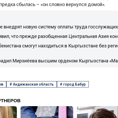
 предка сбылась – «он словно вернулся домой».
не внедрят новую систему оплаты труда госслужащих
явил, что прежде разобщенная Центральная Азия ко
екистана смогут находиться в Кыргызстане без реги
радил Мирзиёева высшим орденом Кыргызстана «Ман
ев
#
Андижанская область
#
город Бабур