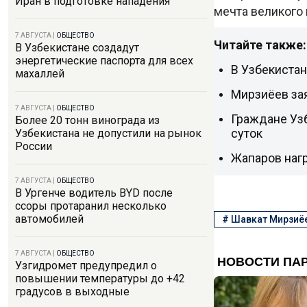
Иран в подготовке нападения
мечта великого
7 АВГУСТА
|
ОБЩЕСТВО
Читайте также:
В Узбекистане создадут
энергетические паспорта для всех
В Узбекиста
махаллей
Мирзиёев за
7 АВГУСТА
|
ОБЩЕСТВО
Граждане Узб
Более 20 тонн винограда из
суток
Узбекистана не допустили на рынок
России
Жапаров наг
7 АВГУСТА
|
ОБЩЕСТВО
В Ургенче водитель BYD после
ссоры протаранил несколько
автомобилей
#
Шавкат Мирзиё
7 АВГУСТА
|
ОБЩЕСТВО
Узгидромет предупредил о
повышении температуры до +42
градусов в выходные