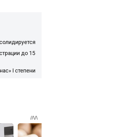
нсолидируется
страции до 15
ас» I степени