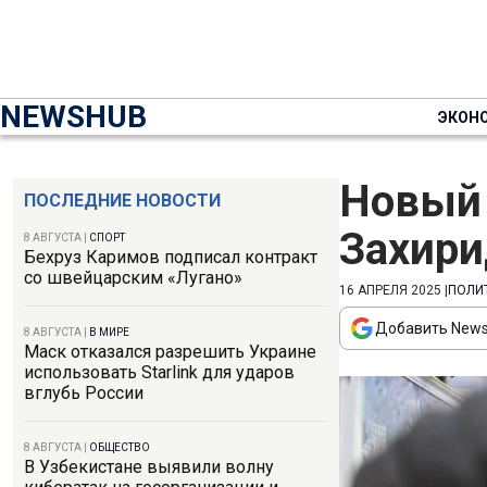
NEWSHUB
ЭКОН
Новый 
ПОСЛЕДНИЕ НОВОСТИ
Захири
8 АВГУСТА
|
СПОРТ
Бехруз Каримов подписал контракт
со швейцарским «Лугано»
16 АПРЕЛЯ 2025
|
ПОЛИ
Добавить News
8 АВГУСТА
|
В МИРЕ
Маск отказался разрешить Украине
использовать Starlink для ударов
вглубь России
8 АВГУСТА
|
ОБЩЕСТВО
В Узбекистане выявили волну