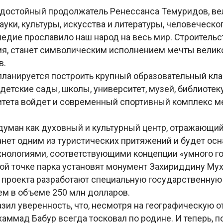
 достойный продолжатель Ренессанса Темуридов, ве
ауки, культуры, искусства и литературы, человеческог
едие прославило наш народ на весь мир. Строительс
мя, станет символическим исполнением мечты велико
в.
планируется построить крупный образовательный кла
детские сады, школы, университет, музей, библиотеку 
итета войдет и современный спортивный комплекс 
думан как духовный и культурный центр, отражающи
танет одним из туристических притяжений и будет ос
нологиями, соответствующими концепции «умного го
ой точке парка установят монумент Захириддину Му
 проекта разработают специальную государственную
м в объеме 250 млн долларов.
ил уверенность, что, несмотря на географическую о
ммад Бабур всегда тосковал по родине. И теперь, по