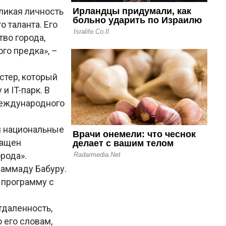
ликая личность
о таланта. Его
тво города,
го предка», –
стер, который
и IT-парк. В
международного
й национальные
нащен
рода».
хаммаду Бабуру.
 программу с
тдаленность,
 его словам,