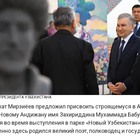
 ПРЕЗИДЕНТА УЗБЕКИСТАНА
ат Мирзиёев предложил присвоить строящемуся в 
 Новому Андижану имя Захириддина Мухаммада Бабур
я во время выступления в парке «Новый Узбекистан»
енно здесь родился великий поэт, полководец и гос