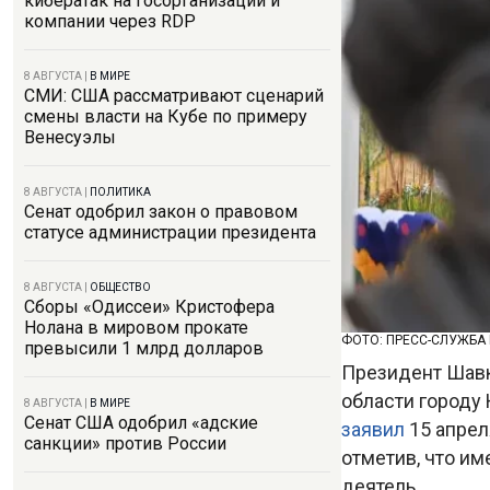
кибератак на госорганизации и
компании через RDP
8 АВГУСТА
|
В МИРЕ
СМИ: США рассматривают сценарий
смены власти на Кубе по примеру
Венесуэлы
8 АВГУСТА
|
ПОЛИТИКА
Сенат одобрил закон о правовом
статусе администрации президента
8 АВГУСТА
|
ОБЩЕСТВО
Сборы «Одиссеи» Кристофера
Нолана в мировом прокате
ФОТО: ПРЕСС-СЛУЖБА
превысили 1 млрд долларов
Президент Шавк
области городу
8 АВГУСТА
|
В МИРЕ
Сенат США одобрил «адские
заявил
15 апрел
санкции» против России
отметив, что им
деятель.