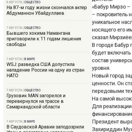
8 АВГУСТА
|
ОБЩЕСТВО
«Бабур Мирзо –
На 87-м году жизни скончался актер
Абдуманнон Убайдуллаев
– покровитель н
уникальное насл
7 АВГУСТА
|
ОБЩЕСТВО
носящего его и
Бывшего хокима Намангана
сказал Мирзиёе
приговорили к 11 годам лишения
свободы
В городе Бабур 
будет включать 
состав универс
7 АВГУСТА
|
В МИРЕ
WSJ: разведка США допустила
уровня.
нападение России на одну из стран
Новый город за
НАТО
ценности. Он с
передовыми тех
7 АВГУСТА
|
ОБЩЕСТВО
Грузовик MAN загорелся и
На самой высок
перевернулся на трассе в
Для реализации
Самаркандской области
финансирование
Президент выраз
7 АВГУСТА
|
В МИРЕ
В Саудовской Аравии заподозрили
Захириддин Муха