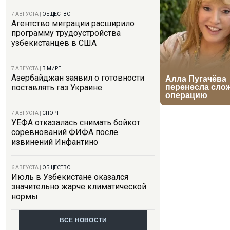
7 АВГУСТА
|
ОБЩЕСТВО
Агентство миграции расширило
программу трудоустройства
узбекистанцев в США
7 АВГУСТА
|
В МИРЕ
Азербайджан заявил о готовности
поставлять газ Украине
7 АВГУСТА
|
СПОРТ
УЕФА отказалась снимать бойкот
соревнований ФИФА после
извинений Инфантино
6 АВГУСТА
|
ОБЩЕСТВО
Июль в Узбекистане оказался
значительно жарче климатической
нормы
ВСЕ НОВОСТИ