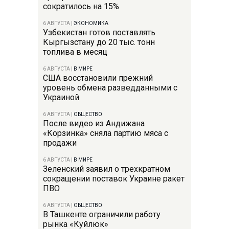
сократилось на 15%
6 АВГУСТА
|
ЭКОНОМИКА
Узбекистан готов поставлять
Кыргызстану до 20 тыс. тонн
топлива в месяц
6 АВГУСТА
|
В МИРЕ
США восстановили прежний
уровень обмена разведданными с
Украиной
6 АВГУСТА
|
ОБЩЕСТВО
После видео из Андижана
«Корзинка» сняла партию мяса с
продажи
6 АВГУСТА
|
В МИРЕ
Зеленский заявил о трехкратном
сокращении поставок Украине ракет
ПВО
6 АВГУСТА
|
ОБЩЕСТВО
В Ташкенте ограничили работу
рынка «Куйлюк»