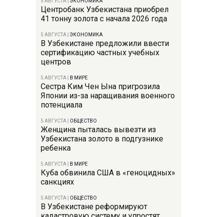
5 АВГУСТА
|
ЭКОНОМИКА
Центробанк Узбекистана приобрел
41 тонну золота с начала 2026 года
5 АВГУСТА
|
ЭКОНОМИКА
В Узбекистане предложили ввести
сертификацию частных учебных
центров
5 АВГУСТА
|
В МИРЕ
Сестра Ким Чен Ына пригрозила
Японии из-за наращивания военного
потенциала
5 АВГУСТА
|
ОБЩЕСТВО
Женщина пыталась вывезти из
Узбекистана золото в подгузнике
ребенка
5 АВГУСТА
|
В МИРЕ
Куба обвинила США в «геноцидных»
санкциях
5 АВГУСТА
|
ОБЩЕСТВО
В Узбекистане реформируют
кадастровую систему и упростят