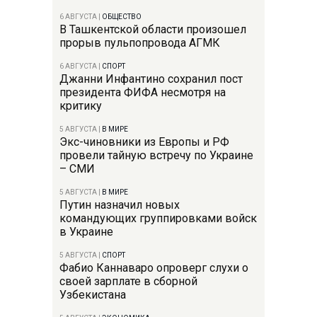
6 АВГУСТА
|
ОБЩЕСТВО
В Ташкентской области произошел
прорыв пульпопровода АГМК
6 АВГУСТА
|
СПОРТ
Джанни Инфантино сохранил пост
президента ФИФА несмотря на
критику
5 АВГУСТА
|
В МИРЕ
Экс-чиновники из Европы и РФ
провели тайную встречу по Украине
– СМИ
5 АВГУСТА
|
В МИРЕ
Путин назначил новых
командующих группировками войск
в Украине
5 АВГУСТА
|
СПОРТ
Фабио Каннаваро опроверг слухи о
своей зарплате в сборной
Узбекистана