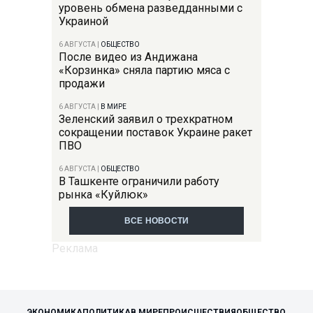
уровень обмена разведданными с
Украиной
6 АВГУСТА
|
ОБЩЕСТВО
После видео из Андижана
«Корзинка» сняла партию мяса с
продажи
6 АВГУСТА
|
В МИРЕ
Зеленский заявил о трехкратном
сокращении поставок Украине ракет
ПВО
6 АВГУСТА
|
ОБЩЕСТВО
В Ташкенте ограничили работу
рынка «Куйлюк»
ВСЕ НОВОСТИ
ЭКОНОМИКА
ПОЛИТИКА
В МИРЕ
ПРОИСШЕСТВИЯ
ОБЩЕСТВО