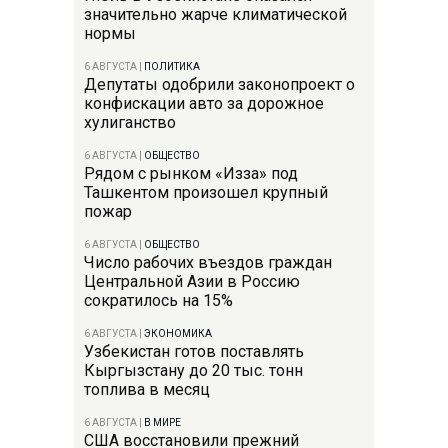
значительно жарче климатической
нормы
6 АВГУСТА
|
ПОЛИТИКА
Депутаты одобрили законопроект о
конфискации авто за дорожное
хулиганство
6 АВГУСТА
|
ОБЩЕСТВО
Рядом с рынком «Изза» под
Ташкентом произошел крупный
пожар
6 АВГУСТА
|
ОБЩЕСТВО
Число рабочих въездов граждан
Центральной Азии в Россию
сократилось на 15%
6 АВГУСТА
|
ЭКОНОМИКА
Узбекистан готов поставлять
Кыргызстану до 20 тыс. тонн
топлива в месяц
6 АВГУСТА
|
В МИРЕ
США восстановили прежний