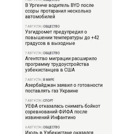
В Ургенче водитель BYD после
ссоры протаранил несколько
автомобилей
7 АВГУСТА
|
ОБЩЕСТВО
Узгидромет предупредил о
повышении температуры до +42
градусов в выходные
7 АВГУСТА
|
ОБЩЕСТВО
Агентство миграции расширило
программу трудоустройства
узбекистанцев в США
7 АВГУСТА
|
В МИРЕ
Азербайджан заявил о готовности
поставлять газ Украине
7 АВГУСТА
|
СПОРТ
УЕФА отказалась снимать бойкот
соревнований ФИФА после
извинений Инфантино
6 АВГУСТА
|
ОБЩЕСТВО
Июль в Узбекистане оказался