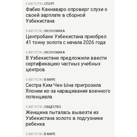
5 АВГУСТА
|
СПОРТ
Фабио Каннаваро опроверг слухи о
своей зарплате в сборной
Узбекистана
5 АВГУСТА
|
ЭКОНОМИКА
Центробанк Узбекистана приобрел
41 тонну золота с начала 2026 года
5 АВГУСТА
|
ЭКОНОМИКА
В Узбекистане предложили ввести
сертификацию частных учебных
центров
5 АВГУСТА
|
В МИРЕ
Сестра Ким Чен Ына пригрозила
Японии из-за наращивания военного
потенциала
5 АВГУСТА
|
ОБЩЕСТВО
Женщина пыталась вывезти из
Узбекистана золото в подгузнике
ребенка
5 АВГУСТА
|
В МИРЕ