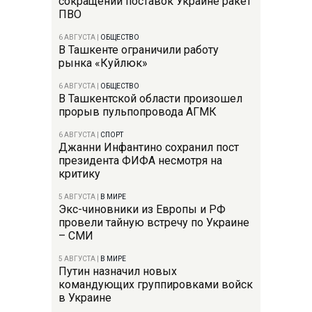
сокращении поставок Украине ракет
ПВО
6 АВГУСТА
|
ОБЩЕСТВО
В Ташкенте ограничили работу
рынка «Куйлюк»
6 АВГУСТА
|
ОБЩЕСТВО
В Ташкентской области произошел
прорыв пульпопровода АГМК
6 АВГУСТА
|
СПОРТ
Джанни Инфантино сохранил пост
президента ФИФА несмотря на
критику
5 АВГУСТА
|
В МИРЕ
Экс-чиновники из Европы и РФ
провели тайную встречу по Украине
– СМИ
5 АВГУСТА
|
В МИРЕ
Путин назначил новых
командующих группировками войск
в Украине