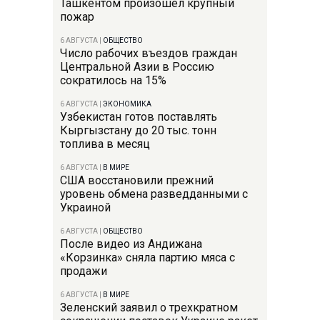
Ташкентом произошел крупный
пожар
6 АВГУСТА
|
ОБЩЕСТВО
Число рабочих въездов граждан
Центральной Азии в Россию
сократилось на 15%
6 АВГУСТА
|
ЭКОНОМИКА
Узбекистан готов поставлять
Кыргызстану до 20 тыс. тонн
топлива в месяц
6 АВГУСТА
|
В МИРЕ
США восстановили прежний
уровень обмена разведданными с
Украиной
6 АВГУСТА
|
ОБЩЕСТВО
После видео из Андижана
«Корзинка» сняла партию мяса с
продажи
6 АВГУСТА
|
В МИРЕ
Зеленский заявил о трехкратном