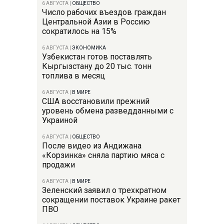
6 АВГУСТА
|
ОБЩЕСТВО
Число рабочих въездов граждан
Центральной Азии в Россию
сократилось на 15%
6 АВГУСТА
|
ЭКОНОМИКА
Узбекистан готов поставлять
Кыргызстану до 20 тыс. тонн
топлива в месяц
6 АВГУСТА
|
В МИРЕ
США восстановили прежний
уровень обмена разведданными с
Украиной
6 АВГУСТА
|
ОБЩЕСТВО
После видео из Андижана
«Корзинка» сняла партию мяса с
продажи
6 АВГУСТА
|
В МИРЕ
Зеленский заявил о трехкратном
сокращении поставок Украине ракет
ПВО