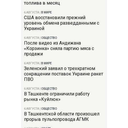
топлива в месяц
6 АВГУСТА
|
В МИРЕ
США восстановили прежний
уровень обмена разведданными с
Украиной
6 АВГУСТА
|
ОБЩЕСТВО
После видео из Андижана
«Корзинка» сняла партию мяса с
продажи
6 АВГУСТА
|
В МИРЕ
Зеленский заявил о трехкратном
сокращении поставок Украине ракет
ПВО
6 АВГУСТА
|
ОБЩЕСТВО
В Ташкенте ограничили работу
рынка «Куйлюк»
6 АВГУСТА
|
ОБЩЕСТВО
В Ташкентской области произошел
прорыв пульпопровода АГМК