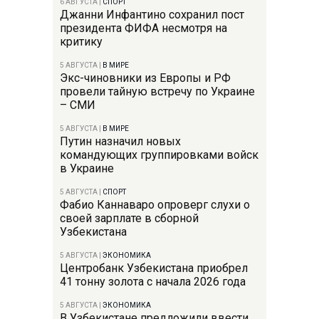
6 АВГУСТА
|
СПОРТ
Джанни Инфантино сохранил пост
президента ФИФА несмотря на
критику
5 АВГУСТА
|
В МИРЕ
Экс-чиновники из Европы и РФ
провели тайную встречу по Украине
– СМИ
5 АВГУСТА
|
В МИРЕ
Путин назначил новых
командующих группировками войск
в Украине
5 АВГУСТА
|
СПОРТ
Фабио Каннаваро опроверг слухи о
своей зарплате в сборной
Узбекистана
5 АВГУСТА
|
ЭКОНОМИКА
Центробанк Узбекистана приобрел
41 тонну золота с начала 2026 года
5 АВГУСТА
|
ЭКОНОМИКА
В Узбекистане предложили ввести