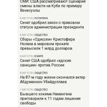
СМИ: США рассматривают сценарий
смены власти на Кубе по примеру
Венесуэлы
8 АВГУСТА
|
ПОЛИТИКА
Сенат одобрил закон о правовом
статусе администрации президента
8 АВГУСТА
|
ОБЩЕСТВО
Сборы «Одиссеи» Кристофера
Нолана в мировом прокате
превысили 1 млрд долларов
8 АВГУСТА
|
В МИРЕ
Сенат США одобрил «адские
санкции» против России
8 АВГУСТА
|
ОБЩЕСТВО
На 87-м году жизни скончался актер
Абдуманнон Убайдуллаев
7 АВГУСТА
|
ОБЩЕСТВО
Бывшего хокима Намангана
приговорили к 11 годам лишения
свободы