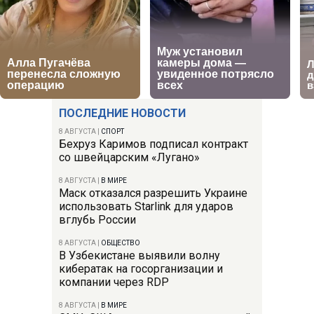
ПОСЛЕДНИЕ НОВОСТИ
8 АВГУСТА
|
СПОРТ
Бехруз Каримов подписал контракт
со швейцарским «Лугано»
8 АВГУСТА
|
В МИРЕ
Маск отказался разрешить Украине
использовать Starlink для ударов
вглубь России
8 АВГУСТА
|
ОБЩЕСТВО
В Узбекистане выявили волну
кибератак на госорганизации и
компании через RDP
8 АВГУСТА
|
В МИРЕ