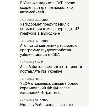
В Ургенче водитель BYD после
ссоры протаранил несколько
автомобилей
7 АВГУСТА
|
ОБЩЕСТВО
Узгидромет предупредил о
повышении температуры до +42
градусов в выходные
7 АВГУСТА
|
ОБЩЕСТВО
Агентство миграции расширило
программу трудоустройства
узбекистанцев в США
7 АВГУСТА
|
В МИРЕ
Азербайджан заявил о готовности
поставлять газ Украине
7 АВГУСТА
|
СПОРТ
УЕФА отказалась снимать бойкот
соревнований ФИФА после
извинений Инфантино
6 АВГУСТА
|
ОБЩЕСТВО
Июль в Узбекистане оказался