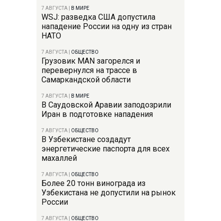
7 АВГУСТА
|
В МИРЕ
WSJ: разведка США допустила
нападение России на одну из стран
НАТО
7 АВГУСТА
|
ОБЩЕСТВО
Грузовик MAN загорелся и
перевернулся на трассе в
Самаркандской области
7 АВГУСТА
|
В МИРЕ
В Саудовской Аравии заподозрили
Иран в подготовке нападения
7 АВГУСТА
|
ОБЩЕСТВО
В Узбекистане создадут
энергетические паспорта для всех
махаллей
7 АВГУСТА
|
ОБЩЕСТВО
Более 20 тонн винограда из
Узбекистана не допустили на рынок
России
7 АВГУСТА
|
ОБЩЕСТВО