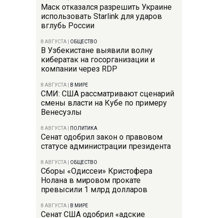
Маск отказался разрешить Украине
использовать Starlink для ударов
вглубь России
8 АВГУСТА
|
ОБЩЕСТВО
В Узбекистане выявили волну
кибератак на госорганизации и
компании через RDP
8 АВГУСТА
|
В МИРЕ
СМИ: США рассматривают сценарий
смены власти на Кубе по примеру
Венесуэлы
8 АВГУСТА
|
ПОЛИТИКА
Сенат одобрил закон о правовом
статусе администрации президента
8 АВГУСТА
|
ОБЩЕСТВО
Сборы «Одиссеи» Кристофера
Нолана в мировом прокате
превысили 1 млрд долларов
8 АВГУСТА
|
В МИРЕ
Сенат США одобрил «адские