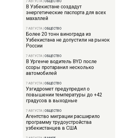
7 АВГУСТА
|
ОБЩЕСТВО
В Узбекистане создадут
энергетические паспорта для всех
махаллей
7 АВГУСТА
|
ОБЩЕСТВО
Более 20 тонн винограда из
Узбекистана не допустили на рынок
России
7 АВГУСТА
|
ОБЩЕСТВО
В Ургенче водитель BYD после
ссоры протаранил несколько
автомобилей
7 АВГУСТА
|
ОБЩЕСТВО
Узгидромет предупредил о
повышении температуры до +42
градусов в выходные
7 АВГУСТА
|
ОБЩЕСТВО
Агентство миграции расширило
программу трудоустройства
узбекистанцев в США