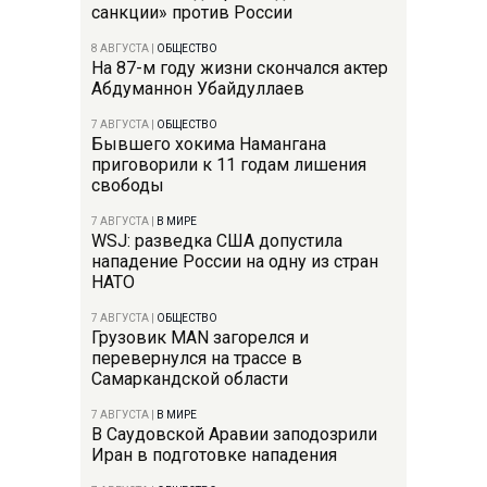
санкции» против России
8 АВГУСТА
|
ОБЩЕСТВО
На 87-м году жизни скончался актер
Абдуманнон Убайдуллаев
7 АВГУСТА
|
ОБЩЕСТВО
Бывшего хокима Намангана
приговорили к 11 годам лишения
свободы
7 АВГУСТА
|
В МИРЕ
WSJ: разведка США допустила
нападение России на одну из стран
НАТО
7 АВГУСТА
|
ОБЩЕСТВО
Грузовик MAN загорелся и
перевернулся на трассе в
Самаркандской области
7 АВГУСТА
|
В МИРЕ
В Саудовской Аравии заподозрили
Иран в подготовке нападения