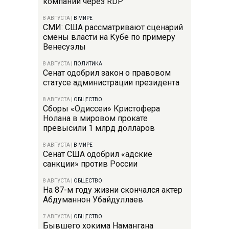
компании через RDP
8 АВГУСТА
|
В МИРЕ
СМИ: США рассматривают сценарий
смены власти на Кубе по примеру
Венесуэлы
8 АВГУСТА
|
ПОЛИТИКА
Сенат одобрил закон о правовом
статусе администрации президента
8 АВГУСТА
|
ОБЩЕСТВО
Сборы «Одиссеи» Кристофера
Нолана в мировом прокате
превысили 1 млрд долларов
8 АВГУСТА
|
В МИРЕ
Сенат США одобрил «адские
санкции» против России
8 АВГУСТА
|
ОБЩЕСТВО
На 87-м году жизни скончался актер
Абдуманнон Убайдуллаев
7 АВГУСТА
|
ОБЩЕСТВО
Бывшего хокима Намангана