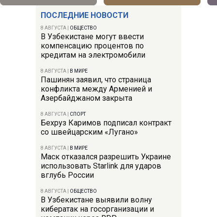
ПОСЛЕДНИЕ НОВОСТИ
8 АВГУСТА
|
ОБЩЕСТВО
В Узбекистане могут ввести
компенсацию процентов по
кредитам на электромобили
8 АВГУСТА
|
В МИРЕ
Пашинян заявил, что страница
конфликта между Арменией и
Азербайджаном закрыта
8 АВГУСТА
|
СПОРТ
Бехруз Каримов подписал контракт
со швейцарским «Лугано»
8 АВГУСТА
|
В МИРЕ
Маск отказался разрешить Украине
использовать Starlink для ударов
вглубь России
8 АВГУСТА
|
ОБЩЕСТВО
В Узбекистане выявили волну
кибератак на госорганизации и