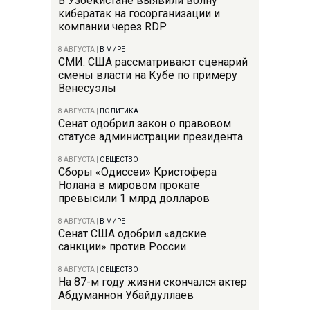
В Узбекистане выявили волну
кибератак на госорганизации и
компании через RDP
8 АВГУСТА
|
В МИРЕ
СМИ: США рассматривают сценарий
смены власти на Кубе по примеру
Венесуэлы
8 АВГУСТА
|
ПОЛИТИКА
Сенат одобрил закон о правовом
статусе администрации президента
8 АВГУСТА
|
ОБЩЕСТВО
Сборы «Одиссеи» Кристофера
Нолана в мировом прокате
превысили 1 млрд долларов
8 АВГУСТА
|
В МИРЕ
Сенат США одобрил «адские
санкции» против России
8 АВГУСТА
|
ОБЩЕСТВО
На 87-м году жизни скончался актер
Абдуманнон Убайдуллаев