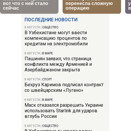
ПОСЛЕДНИЕ НОВОСТИ
8 АВГУСТА
|
ОБЩЕСТВО
В Узбекистане могут ввести
компенсацию процентов по
кредитам на электромобили
8 АВГУСТА
|
В МИРЕ
Пашинян заявил, что страница
конфликта между Арменией и
Азербайджаном закрыта
8 АВГУСТА
|
СПОРТ
Бехруз Каримов подписал контракт
со швейцарским «Лугано»
8 АВГУСТА
|
В МИРЕ
Маск отказался разрешить Украине
использовать Starlink для ударов
вглубь России
8 АВГУСТА
|
ОБЩЕСТВО