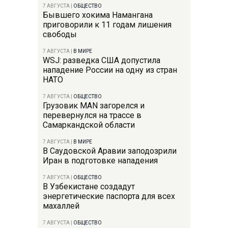
7 АВГУСТА
|
ОБЩЕСТВО
Бывшего хокима Намангана
приговорили к 11 годам лишения
свободы
7 АВГУСТА
|
В МИРЕ
WSJ: разведка США допустила
нападение России на одну из стран
НАТО
7 АВГУСТА
|
ОБЩЕСТВО
Грузовик MAN загорелся и
перевернулся на трассе в
Самаркандской области
7 АВГУСТА
|
В МИРЕ
В Саудовской Аравии заподозрили
Иран в подготовке нападения
7 АВГУСТА
|
ОБЩЕСТВО
В Узбекистане создадут
энергетические паспорта для всех
махаллей
7 АВГУСТА
|
ОБЩЕСТВО