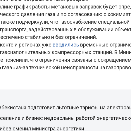
олине график работы метановых заправок будет опр
ческого давления газа и по согласованию с хокимия
 также подчеркнули, что газоснабжение специальной 
транспорта, задействованных в обслуживании объек
еспечено стабильно и без ограничений.
кенте и регионах уже
вводились
временные ограниче
газонаполнительных компрессорных станций. В Мин
ее пояснили, что ограничения связаны с сокращение
газа «из-за технической неисправности на газопров
збекистана подготовит льготные тарифы на электроэ
аселение и бизнес недовольны работой энергетичес
иёев сменил министра энергетики