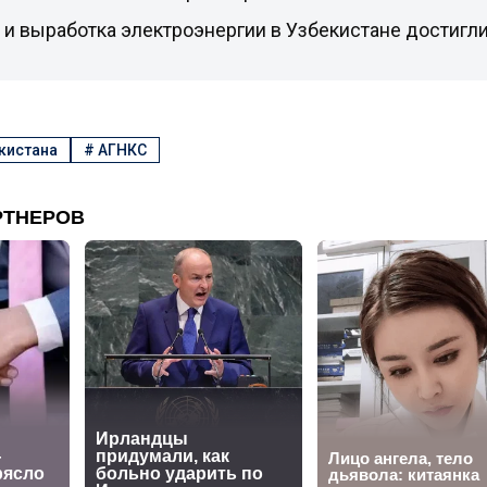
и выработка электроэнергии в Узбекистане достигл
кистана
#
АГНКС