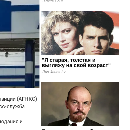
танции (АГНКС)
сс-служба
лодания и