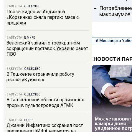
6 АВГУСТА
|
ОБЩЕСТВО
Потребление 
После видео из Андижана
максимумов
«Корзинка» сняла партию мяса с
продажи
6 АВГУСТА
|
В МИРЕ
#
Минэнерго Узбе
Зеленский заявил о трехкратном
сокращении поставок Украине ракет
ПВО
6 АВГУСТА
|
ОБЩЕСТВО
В Ташкенте ограничили работу
рынка «Куйлюк»
6 АВГУСТА
|
ОБЩЕСТВО
В Ташкентской области произошел
прорыв пульпопровода АГМК
6 АВГУСТА
|
СПОРТ
Джанни Инфантино сохранил пост
президента ФИФА несмотря на