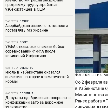
Агентство миграции расширило
программу трудоустройства
узбекистанцев в США
7 АВГУСТА
|
В МИРЕ
Азербайджан заявил о готовности
поставлять газ Украине
7 АВГУСТА
|
СПОРТ
УЕФА отказалась снимать бойкот
соревнований ФИФА после
извинений Инфантино
6 АВГУСТА
|
ОБЩЕСТВО
Июль в Узбекистане оказался
ФОТО: МИНЭНЕРГО УЗ
значительно жарче климатической
нормы
Со 2 февраля а
в Узбекистане б
Министерства э
6 АВГУСТА
|
ПОЛИТИКА
Депутаты одобрили законопроект о
Ранее работа А
конфискации авто за дорожное
снижения давле
хулиганство