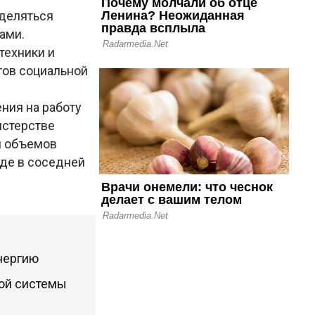
еделяться
тами.
техники и
тов социальной
ния на работу
истерстве
м объемов
оде в соседней
нергию
кой системы