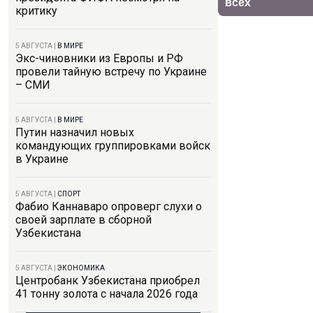
критику
5 АВГУСТА
|
В МИРЕ
Экс-чиновники из Европы и РФ
провели тайную встречу по Украине
– СМИ
5 АВГУСТА
|
В МИРЕ
Путин назначил новых
командующих группировками войск
в Украине
5 АВГУСТА
|
СПОРТ
Фабио Каннаваро опроверг слухи о
своей зарплате в сборной
Узбекистана
5 АВГУСТА
|
ЭКОНОМИКА
Центробанк Узбекистана приобрел
41 тонну золота с начала 2026 года