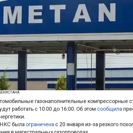
БЕКИСТАНА
втомобильные газонаполнительные компрессорные с
удут работать с 10:00 до 16:00. Об этом
сообщила
пре
нергетики.
ГНКС была
ограничена
с 20 января из-за резкого похо
ния в магистральных газопроводах.