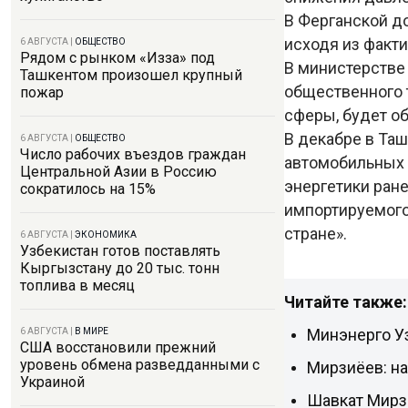
В Ферганской д
исходя из факти
6 АВГУСТА
|
ОБЩЕСТВО
Рядом с рынком «Изза» под
В министерстве
Ташкентом произошел крупный
общественного 
пожар
сферы, будет об
В декабре в Таш
6 АВГУСТА
|
ОБЩЕСТВО
Число рабочих въездов граждан
автомобильных 
Центральной Азии в Россию
энергетики ран
сократилось на 15%
импортируемого 
стране».
6 АВГУСТА
|
ЭКОНОМИКА
Узбекистан готов поставлять
Кыргызстану до 20 тыс. тонн
топлива в месяц
Читайте также:
Минэнерго У
6 АВГУСТА
|
В МИРЕ
США восстановили прежний
уровень обмена разведданными с
Мирзиёев: н
Украиной
Шавкат Мирз