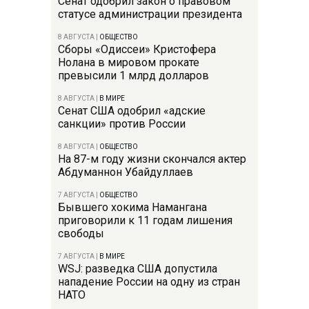
Сенат одобрил закон о правовом
статусе администрации президента
8 АВГУСТА
|
ОБЩЕСТВО
Сборы «Одиссеи» Кристофера
Нолана в мировом прокате
превысили 1 млрд долларов
8 АВГУСТА
|
В МИРЕ
Сенат США одобрил «адские
санкции» против России
8 АВГУСТА
|
ОБЩЕСТВО
На 87-м году жизни скончался актер
Абдуманнон Убайдуллаев
7 АВГУСТА
|
ОБЩЕСТВО
Бывшего хокима Намангана
приговорили к 11 годам лишения
свободы
7 АВГУСТА
|
В МИРЕ
WSJ: разведка США допустила
нападение России на одну из стран
НАТО