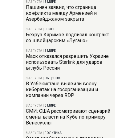
8 АВГУСТА
|
В МИРЕ
Пашинян заявил, что страница
конфликта между Арменией и
Азербайджаном закрыта
8 АВГУСТА
|
СПОРТ
Бехруз Каримов подписал контракт
со швейцарским «Лугано»
8 АВГУСТА
|
В МИРЕ
Маск отказался разрешить Украине
использовать Starlink для ударов
вглубь России
8 АВГУСТА
|
ОБЩЕСТВО
В Узбекистане выявили волну
кибератак на госорганизации и
компании через RDP
8 АВГУСТА
|
В МИРЕ
СМИ: США рассматривают сценарий
смены власти на Кубе по примеру
Венесуэлы
8 АВГУСТА
|
ПОЛИТИКА