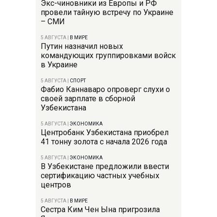
Экс-чиновники из Европы и РФ
провели тайную встречу по Украине
– СМИ
5 АВГУСТА
|
В МИРЕ
Путин назначил новых
командующих группировками войск
в Украине
5 АВГУСТА
|
СПОРТ
Фабио Каннаваро опроверг слухи о
своей зарплате в сборной
Узбекистана
5 АВГУСТА
|
ЭКОНОМИКА
Центробанк Узбекистана приобрел
41 тонну золота с начала 2026 года
5 АВГУСТА
|
ЭКОНОМИКА
В Узбекистане предложили ввести
сертификацию частных учебных
центров
5 АВГУСТА
|
В МИРЕ
Сестра Ким Чен Ына пригрозила