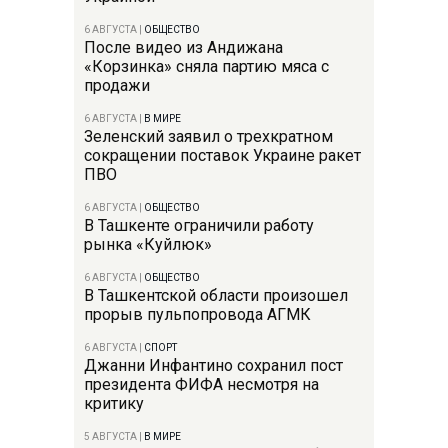
6 АВГУСТА
|
ОБЩЕСТВО
После видео из Андижана
«Корзинка» сняла партию мяса с
продажи
6 АВГУСТА
|
В МИРЕ
Зеленский заявил о трехкратном
сокращении поставок Украине ракет
ПВО
6 АВГУСТА
|
ОБЩЕСТВО
В Ташкенте ограничили работу
рынка «Куйлюк»
6 АВГУСТА
|
ОБЩЕСТВО
В Ташкентской области произошел
прорыв пульпопровода АГМК
6 АВГУСТА
|
СПОРТ
Джанни Инфантино сохранил пост
президента ФИФА несмотря на
критику
5 АВГУСТА
|
В МИРЕ