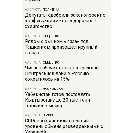
6 АВГУСТА
|
ПОЛИТИКА
Депутаты одобрили законопроект о
конфискации авто за дорожное
хулиганство
6 АВГУСТА
|
ОБЩЕСТВО
Рядом с рынком «Изза» под
Ташкентом произошел крупный
пожар
6 АВГУСТА
|
ОБЩЕСТВО
Число рабочих въездов граждан
Центральной Азии в Россию
сократилось на 15%
6 АВГУСТА
|
ЭКОНОМИКА
Узбекистан готов поставлять
Кыргызстану до 20 тыс. тонн
топлива в месяц
6 АВГУСТА
|
В МИРЕ
США восстановили прежний
уровень обмена разведданными с
Украиной