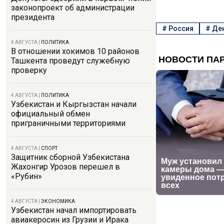
законопроект об администрации
президента
#
Россия
#
Де
4 АВГУСТА
|
ПОЛИТИКА
В отношении хокимов 10 районов
Ташкента проведут служебную
проверку
4 АВГУСТА
|
ПОЛИТИКА
Узбекистан и Кыргызстан начали
официальный обмен
приграничными территориями
4 АВГУСТА
|
СПОРТ
Защитник сборной Узбекистана
Жахонгир Урозов перешел в
«Рубин»
4 АВГУСТА
|
ЭКОНОМИКА
Узбекистан начал импортировать
авиакеросин из Грузии и Ирака