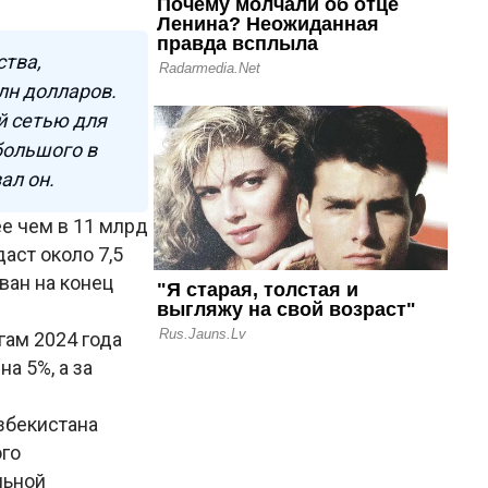
ства,
лн долларов.
й сетью для
большого в
ал он.
е чем в 11 млрд
аст около 7,5
ван на конец
гам 2024 года
а 5%, а за
збекистана
ого
льной