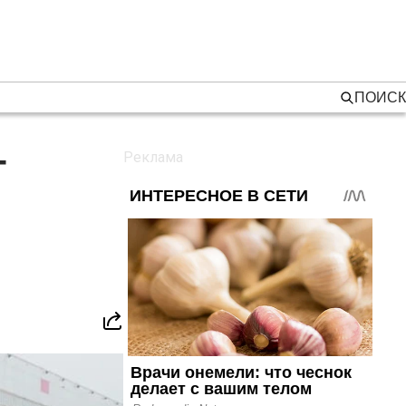
ПОИСК
т