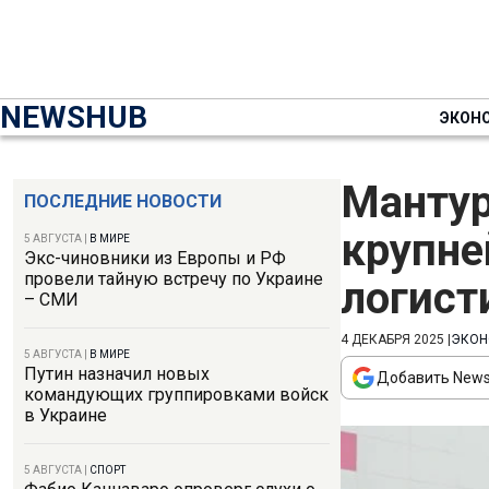
NEWSHUB
ЭКОН
Мантур
ПОСЛЕДНИЕ НОВОСТИ
крупне
5 АВГУСТА
|
В МИРЕ
Экс-чиновники из Европы и РФ
провели тайную встречу по Украине
логист
– СМИ
4 ДЕКАБРЯ 2025
|
ЭКОН
5 АВГУСТА
|
В МИРЕ
Путин назначил новых
Добавить News
командующих группировками войск
в Украине
5 АВГУСТА
|
СПОРТ