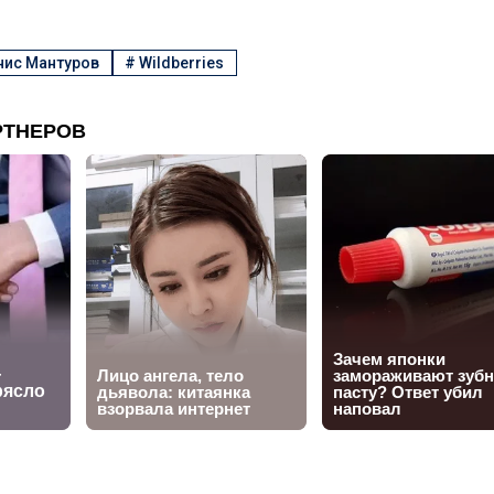
нис Мантуров
#
Wildberries