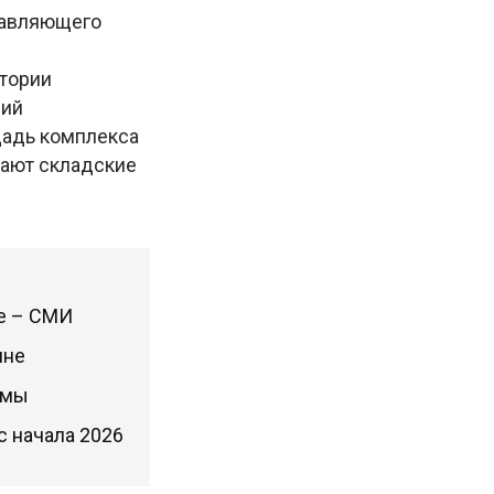
равляющего
итории
ший
щадь комплекса
мают складские
не – СМИ
ине
имы
с начала 2026