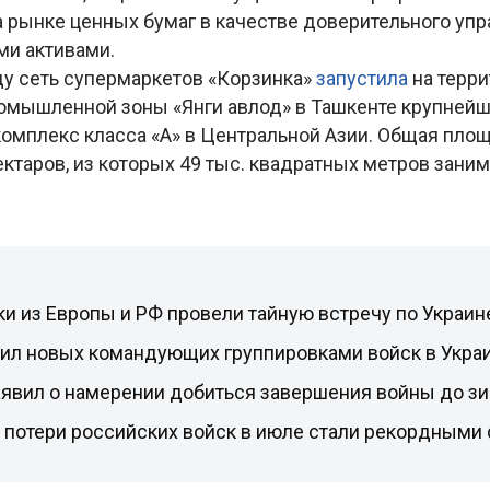
а рынке ценных бумаг в качестве доверительного уп
ми активами.
ду сеть супермаркетов «Корзинка»
запустила
на терр
омышленной зоны «Янги авлод» в Ташкенте крупней
комплекс класса «A» в Центральной Азии. Общая пло
ектаров, из которых 49 тыс. квадратных метров зани
и из Европы и РФ провели тайную встречу по Украи
чил новых командующих группировками войск в Укра
аявил о намерении добиться завершения войны до з
 потери российских войск в июле стали рекордными 