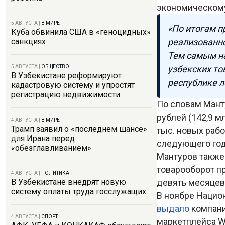
экономическому
5 АВГУСТА
|
В МИРЕ
«По итогам п
Куба обвинила США в «геноцидных»
реализованно
санкциях
Тем самым н
узбекских то
5 АВГУСТА
|
ОБЩЕСТВО
В Узбекистане реформируют
республике ло
кадастровую систему и упростят
регистрацию недвижимости
По словам Мант
рублей (142,9 м
4 АВГУСТА
|
В МИРЕ
Трамп заявил о «последнем шансе»
тыс. новых рабо
для Ирана перед
следующего год
«обезглавливанием»
Мантуров также 
товарооборот пр
4 АВГУСТА
|
ПОЛИТИКА
девять месяцев
В Узбекистане внедрят новую
систему оплаты труда госслужащих
В ноябре Нацио
выдало
компани
4 АВГУСТА
|
СПОРТ
маркетплейса W