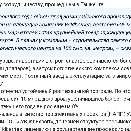
 сотрудничеству, прошедшем в Ташкенте.
рошлого года объем продукции узбекского производ
й на площадке компании Wildberries, составил 605 м
аш маркетплейс стал крупнейшей товаропроводяще
варов. В планах у компании – строительство самого 
гистического центра на 100 тыс. кв. метров», – сказ
урова, инвестиции в строительство оцениваются боле
лн долларов), а запуск логистического комплекса созд
чих мест. Поэтапный ввод в эксплуатацию запланиро
а.
отметил устойчивый рост взаимной торговли. По ито
евысил 10 млрд долларов, увеличившись более чем н
 текущего года вырос еще на 8%.
нальное агентство перспективных проектов (НАПП) У
и ООО «WB Int Export», дочерней структуре российск
ildberries, лицензию на осуществление профессиона