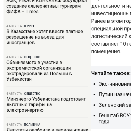
АФК, УЕФА и КОНКАКАФ обсуждают
деятельности н
создание альтернативы турнирам
ФИФА – Times
инвестиционны
Ранее в этом го
4 АВГУСТА
|
В МИРЕ
специальной пр
В Казахстане хотят ввести платное
логистический 
разрешение на въезд для
иностранцев
составляет 10 г
помещения.
4 АВГУСТА
|
ОБЩЕСТВО
Обвиняемого в участии в
экстремистской организации
Читайте также:
экстрадировали из Польши в
Узбекистан
Экс-чиновник
Путин назна
4 АВГУСТА
|
ОБЩЕСТВО
Минэнерго Узбекистана подготовит
Зеленский з
льготные тарифы на
электроэнергию
Генштаб ВСУ:
года
4 АВГУСТА
|
ПОЛИТИКА
Депутаты одобрили в первом чтении