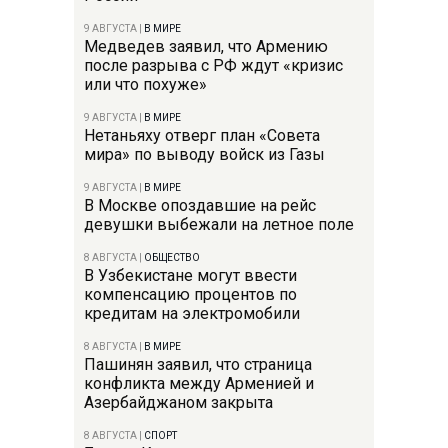
9 АВГУСТА
|
В МИРЕ
Медведев заявил, что Армению
после разрыва с РФ ждут «кризис
или что похуже»
9 АВГУСТА
|
В МИРЕ
Нетаньяху отверг план «Совета
мира» по выводу войск из Газы
9 АВГУСТА
|
В МИРЕ
В Москве опоздавшие на рейс
девушки выбежали на летное поле
8 АВГУСТА
|
ОБЩЕСТВО
В Узбекистане могут ввести
компенсацию процентов по
кредитам на электромобили
8 АВГУСТА
|
В МИРЕ
Пашинян заявил, что страница
конфликта между Арменией и
Азербайджаном закрыта
8 АВГУСТА
|
СПОРТ