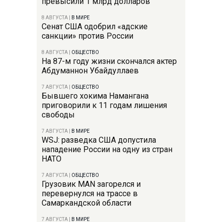
превысили 1 млрд долларов
8 АВГУСТА
|
В МИРЕ
Сенат США одобрил «адские
санкции» против России
8 АВГУСТА
|
ОБЩЕСТВО
На 87-м году жизни скончался актер
Абдуманнон Убайдуллаев
7 АВГУСТА
|
ОБЩЕСТВО
Бывшего хокима Намангана
приговорили к 11 годам лишения
свободы
7 АВГУСТА
|
В МИРЕ
WSJ: разведка США допустила
нападение России на одну из стран
НАТО
7 АВГУСТА
|
ОБЩЕСТВО
Грузовик MAN загорелся и
перевернулся на трассе в
Самаркандской области
7 АВГУСТА
|
В МИРЕ