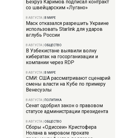
Бехруз Каримов подписал контракт
со швейцарским «Лугано»
8 АВГУСТА
|
В МИРЕ
Маск отказался разрешить Украине
использовать Starlink для ударов
вглубь России
8 АВГУСТА
|
ОБЩЕСТВО
В Узбекистане выявили волну
кибератак на госорганизации и
компании через RDP
8 АВГУСТА
|
В МИРЕ
СМИ: США рассматривают сценарий
смены власти на Кубе по примеру
Венесуэлы
8 АВГУСТА
|
ПОЛИТИКА
Сенат одобрил закон о правовом
статусе администрации президента
8 АВГУСТА
|
ОБЩЕСТВО
Сборы «Одиссеи» Кристофера
Нолана в мировом прокате