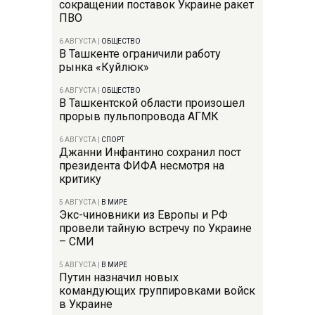
сокращении поставок Украине ракет
ПВО
6 АВГУСТА
|
ОБЩЕСТВО
В Ташкенте ограничили работу
рынка «Куйлюк»
6 АВГУСТА
|
ОБЩЕСТВО
В Ташкентской области произошел
прорыв пульпопровода АГМК
6 АВГУСТА
|
СПОРТ
Джанни Инфантино сохранил пост
президента ФИФА несмотря на
критику
5 АВГУСТА
|
В МИРЕ
Экс-чиновники из Европы и РФ
провели тайную встречу по Украине
– СМИ
5 АВГУСТА
|
В МИРЕ
Путин назначил новых
командующих группировками войск
в Украине