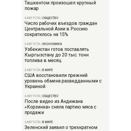
Ташкентом произошел крупный
пожар
6 АВГУСТА
|
ОБЩЕСТВО
Число рабочих въездов граждан
Центральной Азии в Россию
сократилось на 15%
6 АВГУСТА
|
ЭКОНОМИКА
Узбекистан готов поставлять
Кыргызстану до 20 тыс. тонн
топлива в месяц
6 АВГУСТА
|
В МИРЕ
США восстановили прежний
уровень обмена разведданными с
Украиной
6 АВГУСТА
|
ОБЩЕСТВО
После видео из Андижана
«Корзинка» сняла партию мяса с
продажи
6 АВГУСТА
|
В МИРЕ
Зеленский заявил о трехкратном