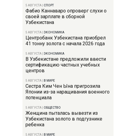
5 АВГУСТА
|
СПОРТ
Фабио Каннаваро опроверг слухи о
своей зарплате в сборной
Узбекистана
5 АВГУСТА
|
ЭКОНОМИКА
Центробанк Узбекистана приобрел
41 тонну золота с начала 2026 года
5 АВГУСТА
|
ЭКОНОМИКА
В Узбекистане предложили ввести
сертификацию частных учебных
центров
5 АВГУСТА
|
В МИРЕ
Сестра Ким Чен Ына пригрозила
Японии из-за наращивания военного
потенциала
5 АВГУСТА
|
ОБЩЕСТВО
Женщина пыталась вывезти из
Узбекистана золото в подгузнике
ребенка
5 АВГУСТА
|
В МИРЕ