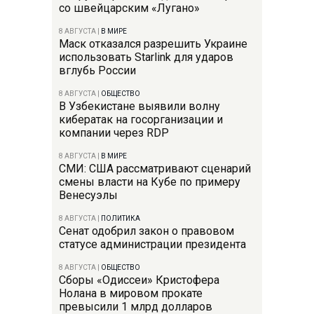
со швейцарским «Лугано»
8 АВГУСТА
|
В МИРЕ
Маск отказался разрешить Украине
использовать Starlink для ударов
вглубь России
8 АВГУСТА
|
ОБЩЕСТВО
В Узбекистане выявили волну
кибератак на госорганизации и
компании через RDP
8 АВГУСТА
|
В МИРЕ
СМИ: США рассматривают сценарий
смены власти на Кубе по примеру
Венесуэлы
8 АВГУСТА
|
ПОЛИТИКА
Сенат одобрил закон о правовом
статусе администрации президента
8 АВГУСТА
|
ОБЩЕСТВО
Сборы «Одиссеи» Кристофера
Нолана в мировом прокате
превысили 1 млрд долларов