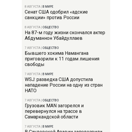
8 АВГУСТА
|
В МИРЕ
Сенат США одобрил «адские
санкции» против России
8 АВГУСТА
|
ОБЩЕСТВО
На 87-м году жизни скончался актер
Абдуманнон Убайдуллаев
7 АВГУСТА
|
ОБЩЕСТВО
Бывшего хокима Намангана
приговорили к 11 годам лишения
свободы
7 АВГУСТА
|
В МИРЕ
WSJ: разведка США допустила
нападение России на одну из стран
НАТО
7 АВГУСТА
|
ОБЩЕСТВО
Грузовик MAN загорелся и
перевернулся на трассе в
Самаркандской области
7 АВГУСТА
|
В МИРЕ
В Саудовской Аравии заподозрили