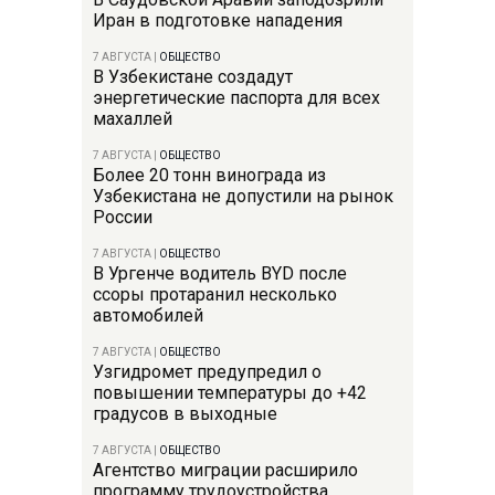
Иран в подготовке нападения
7 АВГУСТА
|
ОБЩЕСТВО
В Узбекистане создадут
энергетические паспорта для всех
махаллей
7 АВГУСТА
|
ОБЩЕСТВО
Более 20 тонн винограда из
Узбекистана не допустили на рынок
России
7 АВГУСТА
|
ОБЩЕСТВО
В Ургенче водитель BYD после
ссоры протаранил несколько
автомобилей
7 АВГУСТА
|
ОБЩЕСТВО
Узгидромет предупредил о
повышении температуры до +42
градусов в выходные
7 АВГУСТА
|
ОБЩЕСТВО
Агентство миграции расширило
программу трудоустройства