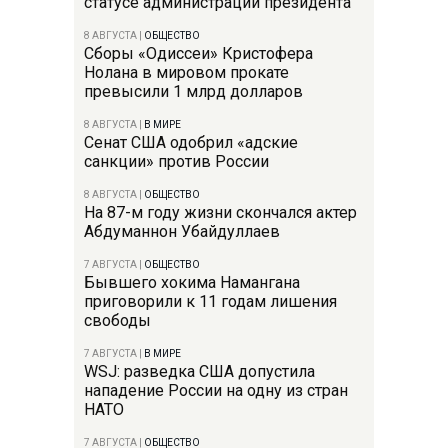
статусе администрации президента
8 АВГУСТА
|
ОБЩЕСТВО
Сборы «Одиссеи» Кристофера
Нолана в мировом прокате
превысили 1 млрд долларов
8 АВГУСТА
|
В МИРЕ
Сенат США одобрил «адские
санкции» против России
8 АВГУСТА
|
ОБЩЕСТВО
На 87-м году жизни скончался актер
Абдуманнон Убайдуллаев
7 АВГУСТА
|
ОБЩЕСТВО
Бывшего хокима Намангана
приговорили к 11 годам лишения
свободы
7 АВГУСТА
|
В МИРЕ
WSJ: разведка США допустила
нападение России на одну из стран
НАТО
7 АВГУСТА
|
ОБЩЕСТВО