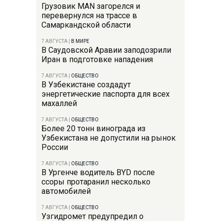
Грузовик MAN загорелся и
перевернулся на трассе в
Самаркандской области
7 АВГУСТА
|
В МИРЕ
В Саудовской Аравии заподозрили
Иран в подготовке нападения
7 АВГУСТА
|
ОБЩЕСТВО
В Узбекистане создадут
энергетические паспорта для всех
махаллей
7 АВГУСТА
|
ОБЩЕСТВО
Более 20 тонн винограда из
Узбекистана не допустили на рынок
России
7 АВГУСТА
|
ОБЩЕСТВО
В Ургенче водитель BYD после
ссоры протаранил несколько
автомобилей
7 АВГУСТА
|
ОБЩЕСТВО
Узгидромет предупредил о