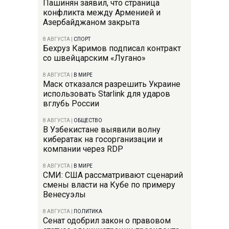
Пашинян заявил, что страница
конфликта между Арменией и
Азербайджаном закрыта
8 АВГУСТА
|
СПОРТ
Бехруз Каримов подписал контракт
со швейцарским «Лугано»
8 АВГУСТА
|
В МИРЕ
Маск отказался разрешить Украине
использовать Starlink для ударов
вглубь России
8 АВГУСТА
|
ОБЩЕСТВО
В Узбекистане выявили волну
кибератак на госорганизации и
компании через RDP
8 АВГУСТА
|
В МИРЕ
СМИ: США рассматривают сценарий
смены власти на Кубе по примеру
Венесуэлы
8 АВГУСТА
|
ПОЛИТИКА
Сенат одобрил закон о правовом