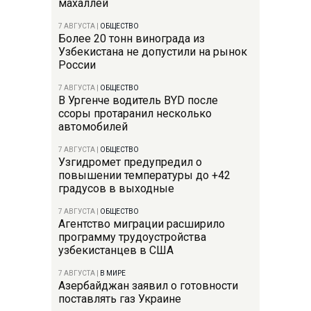
махаллей
7 АВГУСТА
|
ОБЩЕСТВО
Более 20 тонн винограда из
Узбекистана не допустили на рынок
России
7 АВГУСТА
|
ОБЩЕСТВО
В Ургенче водитель BYD после
ссоры протаранил несколько
автомобилей
7 АВГУСТА
|
ОБЩЕСТВО
Узгидромет предупредил о
повышении температуры до +42
градусов в выходные
7 АВГУСТА
|
ОБЩЕСТВО
Агентство миграции расширило
программу трудоустройства
узбекистанцев в США
7 АВГУСТА
|
В МИРЕ
Азербайджан заявил о готовности
поставлять газ Украине