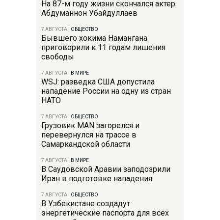
На 87-м году жизни скончался актер
Абдуманнон Убайдуллаев
7 АВГУСТА
|
ОБЩЕСТВО
Бывшего хокима Намангана
приговорили к 11 годам лишения
свободы
7 АВГУСТА
|
В МИРЕ
WSJ: разведка США допустила
нападение России на одну из стран
НАТО
7 АВГУСТА
|
ОБЩЕСТВО
Грузовик MAN загорелся и
перевернулся на трассе в
Самаркандской области
7 АВГУСТА
|
В МИРЕ
В Саудовской Аравии заподозрили
Иран в подготовке нападения
7 АВГУСТА
|
ОБЩЕСТВО
В Узбекистане создадут
энергетические паспорта для всех