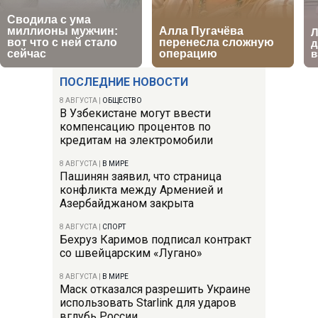
ПОСЛЕДНИЕ НОВОСТИ
8 АВГУСТА
|
ОБЩЕСТВО
В Узбекистане могут ввести
компенсацию процентов по
кредитам на электромобили
8 АВГУСТА
|
В МИРЕ
Пашинян заявил, что страница
конфликта между Арменией и
Азербайджаном закрыта
8 АВГУСТА
|
СПОРТ
Бехруз Каримов подписал контракт
со швейцарским «Лугано»
8 АВГУСТА
|
В МИРЕ
Маск отказался разрешить Украине
использовать Starlink для ударов
вглубь России