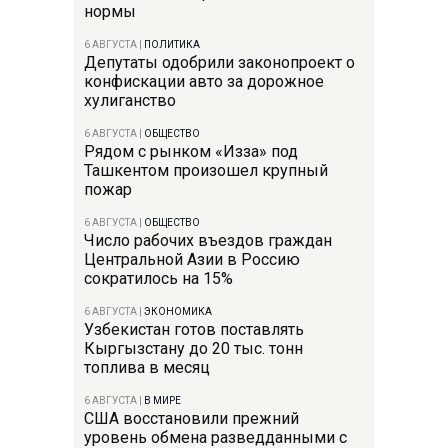
нормы
6 АВГУСТА
|
ПОЛИТИКА
Депутаты одобрили законопроект о
конфискации авто за дорожное
хулиганство
6 АВГУСТА
|
ОБЩЕСТВО
Рядом с рынком «Изза» под
Ташкентом произошел крупный
пожар
6 АВГУСТА
|
ОБЩЕСТВО
Число рабочих въездов граждан
Центральной Азии в Россию
сократилось на 15%
6 АВГУСТА
|
ЭКОНОМИКА
Узбекистан готов поставлять
Кыргызстану до 20 тыс. тонн
топлива в месяц
6 АВГУСТА
|
В МИРЕ
США восстановили прежний
уровень обмена разведданными с