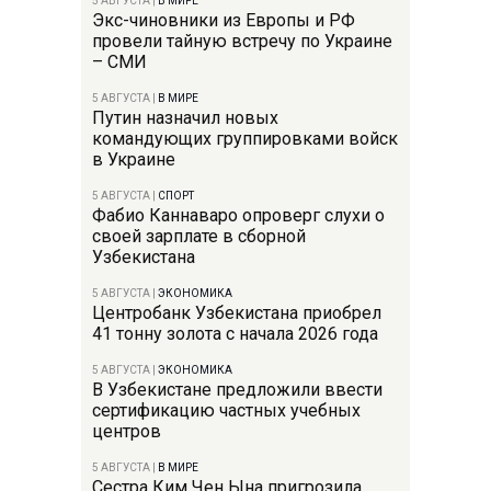
5 АВГУСТА
|
В МИРЕ
Экс-чиновники из Европы и РФ
провели тайную встречу по Украине
– СМИ
5 АВГУСТА
|
В МИРЕ
Путин назначил новых
командующих группировками войск
в Украине
5 АВГУСТА
|
СПОРТ
Фабио Каннаваро опроверг слухи о
своей зарплате в сборной
Узбекистана
5 АВГУСТА
|
ЭКОНОМИКА
Центробанк Узбекистана приобрел
41 тонну золота с начала 2026 года
5 АВГУСТА
|
ЭКОНОМИКА
В Узбекистане предложили ввести
сертификацию частных учебных
центров
5 АВГУСТА
|
В МИРЕ
Сестра Ким Чен Ына пригрозила