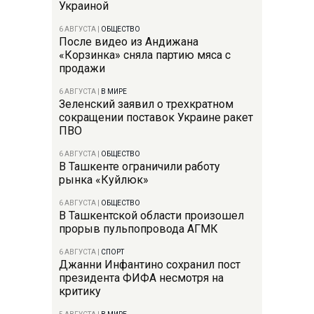
Украиной
6 АВГУСТА
|
ОБЩЕСТВО
После видео из Андижана
«Корзинка» сняла партию мяса с
продажи
6 АВГУСТА
|
В МИРЕ
Зеленский заявил о трехкратном
сокращении поставок Украине ракет
ПВО
6 АВГУСТА
|
ОБЩЕСТВО
В Ташкенте ограничили работу
рынка «Куйлюк»
6 АВГУСТА
|
ОБЩЕСТВО
В Ташкентской области произошел
прорыв пульпопровода АГМК
6 АВГУСТА
|
СПОРТ
Джанни Инфантино сохранил пост
президента ФИФА несмотря на
критику