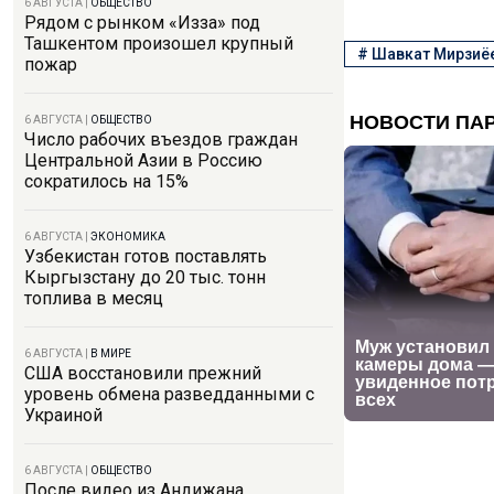
6 АВГУСТА
|
ОБЩЕСТВО
Рядом с рынком «Изза» под
Ташкентом произошел крупный
#
Шавкат Мирзиё
пожар
6 АВГУСТА
|
ОБЩЕСТВО
Число рабочих въездов граждан
Центральной Азии в Россию
сократилось на 15%
6 АВГУСТА
|
ЭКОНОМИКА
Узбекистан готов поставлять
Кыргызстану до 20 тыс. тонн
топлива в месяц
6 АВГУСТА
|
В МИРЕ
США восстановили прежний
уровень обмена разведданными с
Украиной
6 АВГУСТА
|
ОБЩЕСТВО
После видео из Андижана