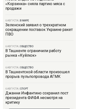
«Корзинка» сняла партию мяса с
продажи
6 АВГУСТА
|
В МИРЕ
Зеленский заявил о трехкратном
сокращении поставок Украине ракет
ПВО
6 АВГУСТА
|
ОБЩЕСТВО
В Ташкенте ограничили работу
рынка «Куйлюк»
6 АВГУСТА
|
ОБЩЕСТВО
В Ташкентской области произошел
прорыв пульпопровода АГМК
6 АВГУСТА
|
СПОРТ
Джанни Инфантино сохранил пост
президента ФИФА несмотря на
критику