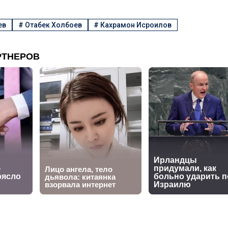
ев
#
Отабек Холбоев
#
Кахрамон Исроилов