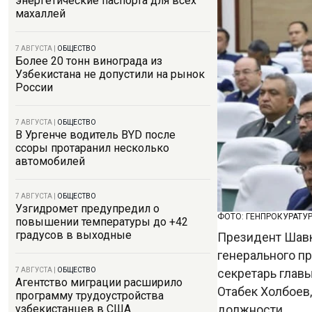
энергетические паспорта для всех
махаллей
7 АВГУСТА
|
ОБЩЕСТВО
Более 20 тонн винограда из
Узбекистана не допустили на рынок
России
7 АВГУСТА
|
ОБЩЕСТВО
В Ургенче водитель BYD после
ссоры протаранил несколько
автомобилей
7 АВГУСТА
|
ОБЩЕСТВО
Узгидромет предупредил о
ФОТО: ГЕНПРОКУРАТУ
повышении температуры до +42
градусов в выходные
Президент Шавк
генерального п
секретарь глав
7 АВГУСТА
|
ОБЩЕСТВО
Агентство миграции расширило
Отабек Холбоев
программу трудоустройства
должности.
узбекистанцев в США