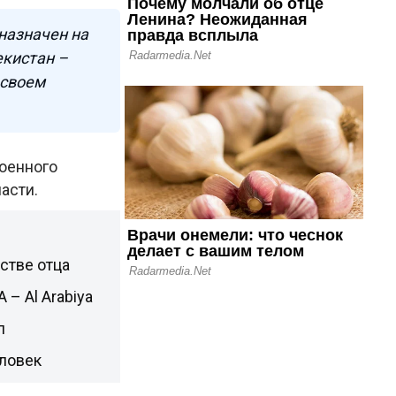
назначен на
екистан –
 своем
военного
асти.
стве отца
– Al Arabiya
л
еловек