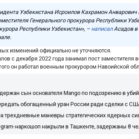
идента Узбекистана Исроилов Кахрамон Анварович 
местителя Генерального прокурора Республики Узб
курора Республики Узбекистан», –
написал
Асадов в
нале.
ых изменений официально не уточняются.
лов с декабря 2022 года занимал пост заместителя 
этого он работал военным прокурором Навоийской обл
держан сын основателя Mango по подозрению в убий
ередать обогащенный уран России ради сделки с США 
ла трехдневные маневры стратегических ядерных си
egram-наркошоп накрыли в Ташкенте, задержаны 8 ч