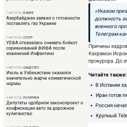
«Указом през
7 АВГУСТА
|
В МИРЕ
Азербайджан заявил о готовности
должность за
поставлять газ Украине
военного про
Телеграм-ка
7 АВГУСТА
|
СПОРТ
УЕФА отказалась снимать бойкот
Причины кадров
соревнований ФИФА после
Кахрамон Исрои
извинений Инфантино
прокурора. До 
6 АВГУСТА
|
ОБЩЕСТВО
Июль в Узбекистане оказался
Читайте также:
значительно жарче климатической
нормы
В Испании за
Иран готов п
6 АВГУСТА
|
ПОЛИТИКА
Депутаты одобрили законопроект о
Россия нача
конфискации авто за дорожное
хулиганство
Крупный Tel