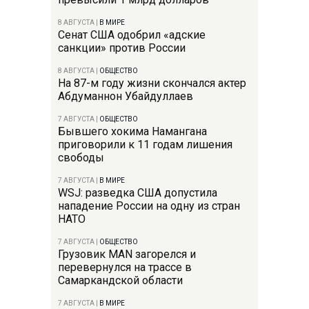
8 АВГУСТА
|
В МИРЕ
Сенат США одобрил «адские
санкции» против России
8 АВГУСТА
|
ОБЩЕСТВО
На 87-м году жизни скончался актер
Абдуманнон Убайдуллаев
7 АВГУСТА
|
ОБЩЕСТВО
Бывшего хокима Намангана
приговорили к 11 годам лишения
свободы
7 АВГУСТА
|
В МИРЕ
WSJ: разведка США допустила
нападение России на одну из стран
НАТО
7 АВГУСТА
|
ОБЩЕСТВО
Грузовик MAN загорелся и
перевернулся на трассе в
Самаркандской области
7 АВГУСТА
|
В МИРЕ