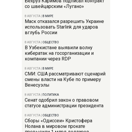
Бехруз Каримов подписал контракт
со швейцарским «Лугано»
8 АВГУСТА
|
В МИРЕ
Маск отказался разрешить Украине
использовать Starlink для ударов
вглубь России
8 АВГУСТА
|
ОБЩЕСТВО
В Узбекистане выявили волну
кибератак на госорганизации и
компании через RDP
8 АВГУСТА
|
В МИРЕ
СМИ: США рассматривают сценарий
смены власти на Кубе по примеру
Венесуэлы
8 АВГУСТА
|
ПОЛИТИКА
Сенат одобрил закон о правовом
статусе администрации президента
8 АВГУСТА
|
ОБЩЕСТВО
Сборы «Одиссеи» Кристофера
Нолана в мировом прокате
превысили 1 млрд долларов