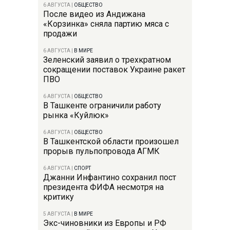
6 АВГУСТА
|
ОБЩЕСТВО
После видео из Андижана
«Корзинка» сняла партию мяса с
продажи
6 АВГУСТА
|
В МИРЕ
Зеленский заявил о трехкратном
сокращении поставок Украине ракет
ПВО
6 АВГУСТА
|
ОБЩЕСТВО
В Ташкенте ограничили работу
рынка «Куйлюк»
6 АВГУСТА
|
ОБЩЕСТВО
В Ташкентской области произошел
прорыв пульпопровода АГМК
6 АВГУСТА
|
СПОРТ
Джанни Инфантино сохранил пост
президента ФИФА несмотря на
критику
5 АВГУСТА
|
В МИРЕ
Экс-чиновники из Европы и РФ