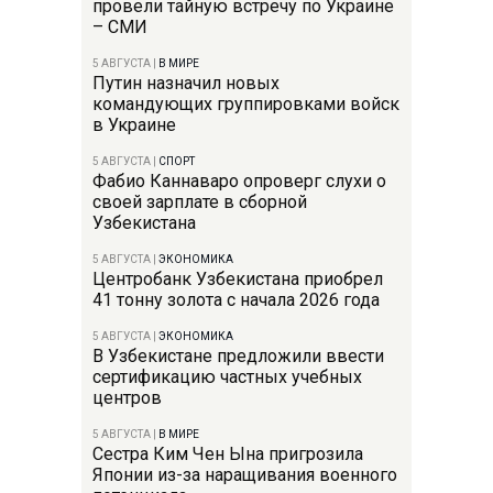
провели тайную встречу по Украине
– СМИ
5 АВГУСТА
|
В МИРЕ
Путин назначил новых
командующих группировками войск
в Украине
5 АВГУСТА
|
СПОРТ
Фабио Каннаваро опроверг слухи о
своей зарплате в сборной
Узбекистана
5 АВГУСТА
|
ЭКОНОМИКА
Центробанк Узбекистана приобрел
41 тонну золота с начала 2026 года
5 АВГУСТА
|
ЭКОНОМИКА
В Узбекистане предложили ввести
сертификацию частных учебных
центров
5 АВГУСТА
|
В МИРЕ
Сестра Ким Чен Ына пригрозила
Японии из-за наращивания военного