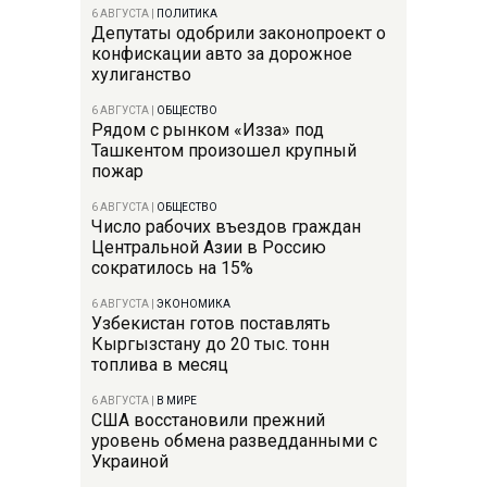
6 АВГУСТА
|
ПОЛИТИКА
Депутаты одобрили законопроект о
конфискации авто за дорожное
хулиганство
6 АВГУСТА
|
ОБЩЕСТВО
Рядом с рынком «Изза» под
Ташкентом произошел крупный
пожар
6 АВГУСТА
|
ОБЩЕСТВО
Число рабочих въездов граждан
Центральной Азии в Россию
сократилось на 15%
6 АВГУСТА
|
ЭКОНОМИКА
Узбекистан готов поставлять
Кыргызстану до 20 тыс. тонн
топлива в месяц
6 АВГУСТА
|
В МИРЕ
США восстановили прежний
уровень обмена разведданными с
Украиной