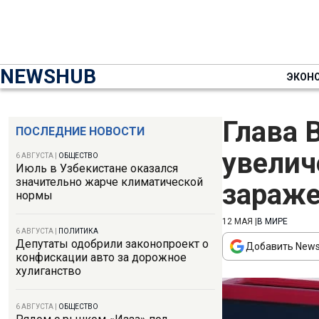
NEWSHUB
ЭКОН
Глава 
ПОСЛЕДНИЕ НОВОСТИ
увелич
6 АВГУСТА
|
ОБЩЕСТВО
Июль в Узбекистане оказался
значительно жарче климатической
зараже
нормы
12 МАЯ
|
В МИРЕ
6 АВГУСТА
|
ПОЛИТИКА
Депутаты одобрили законопроект о
Добавить News
конфискации авто за дорожное
хулиганство
6 АВГУСТА
|
ОБЩЕСТВО