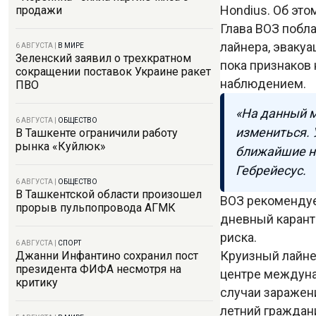
Hondius. Об это
продажи
Глава ВОЗ побл
лайнера, эвакуа
6 АВГУСТА
|
В МИРЕ
Зеленский заявил о трехкратном
пока признаков 
сокращении поставок Украине ракет
наблюдением.
ПВО
«На данный м
6 АВГУСТА
|
ОБЩЕСТВО
измениться. 
В Ташкенте ограничили работу
рынка «Куйлюк»
ближайшие н
Гебрейесус.
6 АВГУСТА
|
ОБЩЕСТВО
В Ташкентской области произошел
ВОЗ рекомендуе
прорыв пульпопровода АГМК
дневный карант
риска.
6 АВГУСТА
|
СПОРТ
Круизный лайне
Джанни Инфантино сохранил пост
президента ФИФА несмотря на
центре междуна
критику
случаи заражен
летний граждани