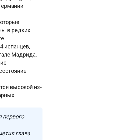
 Германии
которые
ны в редких
е.
4 испанцев,
тале Мадрида,
кие
 состояние
тся высокой из-
тарных
я первого
метил глава