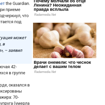
ает
the Guardian.
при приеме
одчеркнул, что
стается под
туация может
, в
, – заявил
ючая 42-
хся в группе
де, оказался в
фиксированы
жира: 70-
супруга (умерла