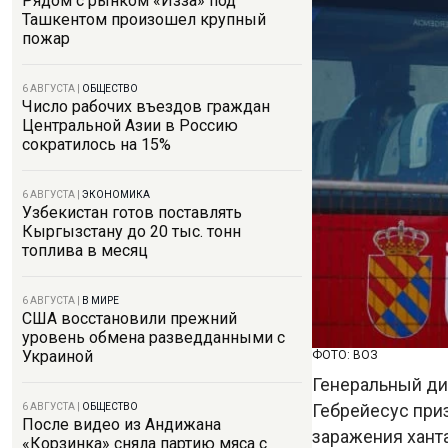
Рядом с рынком «Изза» под
Ташкентом произошел крупный
пожар
6 АВГУСТА
|
ОБЩЕСТВО
Число рабочих въездов граждан
Центральной Азии в Россию
сократилось на 15%
6 АВГУСТА
|
ЭКОНОМИКА
Узбекистан готов поставлять
Кыргызстану до 20 тыс. тонн
топлива в месяц
6 АВГУСТА
|
В МИРЕ
США восстановили прежний
уровень обмена разведданными с
Украиной
ФОТО: ВОЗ
Генеральный ди
Гебрейесус при
6 АВГУСТА
|
ОБЩЕСТВО
После видео из Андижана
заражения хант
«Корзинка» сняла партию мяса с