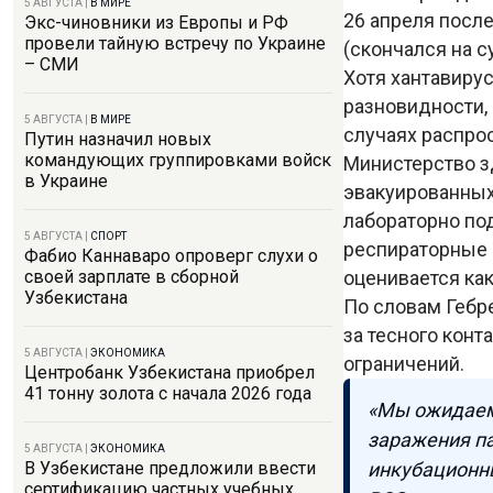
5 АВГУСТА
|
В МИРЕ
26 апреля после
Экс-чиновники из Европы и РФ
провели тайную встречу по Украине
(скончался на с
– СМИ
Хотя хантавиру
разновидности,
5 АВГУСТА
|
В МИРЕ
случаях распрос
Путин назначил новых
командующих группировками войск
Министерство зд
в Украине
эвакуированных
лабораторно по
5 АВГУСТА
|
СПОРТ
респираторные 
Фабио Каннаваро опроверг слухи о
оценивается ка
своей зарплате в сборной
Узбекистана
По словам Гебр
за тесного кон
5 АВГУСТА
|
ЭКОНОМИКА
ограничений.
Центробанк Узбекистана приобрел
41 тонну золота с начала 2026 года
«Мы ожидаем 
заражения па
5 АВГУСТА
|
ЭКОНОМИКА
инкубационны
В Узбекистане предложили ввести
сертификацию частных учебных