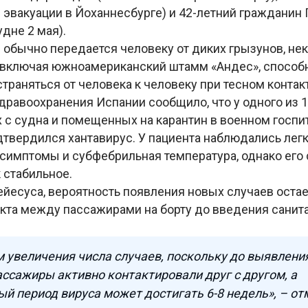
 эвакуации в Йоханнесбурге) и 42-летний гражданин
удне 2 мая).
с обычно передается человеку от диких грызунов, не
 включая южноамериканский штамм «Андес», способ
траняться от человека к человеку при тесном контакт
равоохранения Испании сообщило, что у одного из 1
 с судна и помещенных на карантин в военном госпи
дтвердился хантавирус. У пациента наблюдались лег
симптомы и субфебрильная температура, однако его
к стабильное.
ейесуса, вероятность появления новых случаев остае
такта между пассажирами на борту до введения сани
увеличения числа случаев, поскольку до выявлени
ссажиры активно контактировали друг с другом, а
й период вируса может достигать 6-8 недель», – от