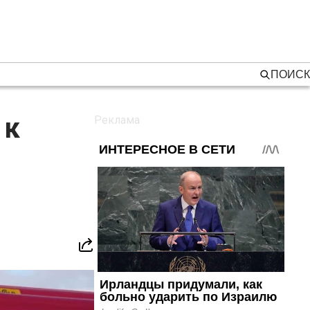
ПОИСК
 к