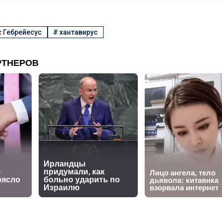
 Гебрейесус
#
хантавирус