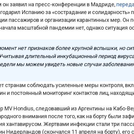
м он заявил на пресс-конференции в Мадриде,
перед
агодарил Испанию за «сострадание и солидарность» 
ции пассажиров и организации карантинных мер. Он п
начала масштабной пандемии нет, однако ситуация о
омент нет признаков более крупной вспышки, но си
Учитывая длительный инкубационный период вируса
едели мы можем увидеть новые случаи заболевания»
т странам соблюдать усиленные меры контроля, вкл
ин и постоянный мониторинг контактов лиц, находящи
р MV Hondius, следовавший из Аргентины на Кабо-Вер
родного внимания после того, как на борту были за
ия хантавирусом. Жертвами инфекции стали три пасса
н Нидерландов (скончался 11 апреля на борту), его 