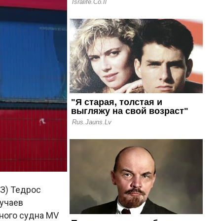
З) Тедрос
лучаев
ного судна MV