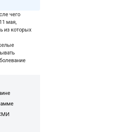
сле чего
11 мая,
ь из которых
яжелые
зывать
аболевание
аине
рамме
 СМИ
ы