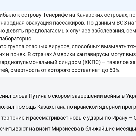
ибыло к острову Тенерифе на Канарских островах, по
народная эвакуация пассажиров. По данным ВОЗ на 
но девять предполагаемых случаев заболевания, сем
лабораторно.
это группа опасных вирусов, способных вызывать т
х и почек. В странах Америки хантавирусы могут вы
кардиопульмональный синдром (ХКПС) – тяжелое з
ей, смертность от которого составляет до 50%.
снил слова Путина о скором завершении войны в Укр
ложил помощь Казахстана по иранской ядерной прог
 терпение и рассматривает новые удары по Ирану –
ссчитывают на визит Мирзиёева в ближайшие месяц