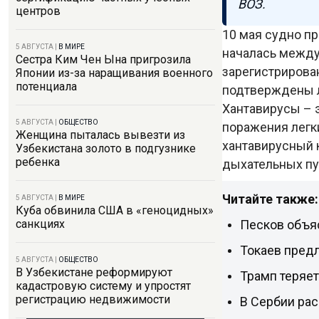
ВОЗ.
центров
10 мая судно пр
5 АВГУСТА
|
В МИРЕ
началась между
Сестра Ким Чен Ына пригрозила
зарегистрирова
Японии из-за наращивания военного
потенциала
подтверждены 
Хантавирусы – 
5 АВГУСТА
|
ОБЩЕСТВО
поражения легки
Женщина пыталась вывезти из
хантавирусный 
Узбекистана золото в подгузнике
ребенка
дыхательных пут
Читайте также:
5 АВГУСТА
|
В МИРЕ
Куба обвинила США в «геноцидных»
Песков объя
санкциях
Токаев пред
5 АВГУСТА
|
ОБЩЕСТВО
В Узбекистане реформируют
Трамп теряет
кадастровую систему и упростят
регистрацию недвижимости
В Сербии ра