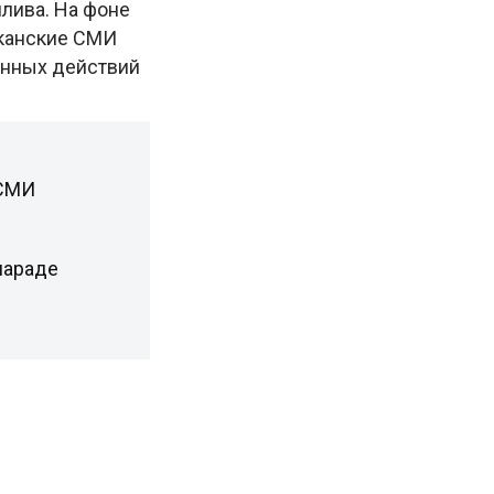
лива. На фоне
иканские СМИ
енных действий
 СМИ
параде