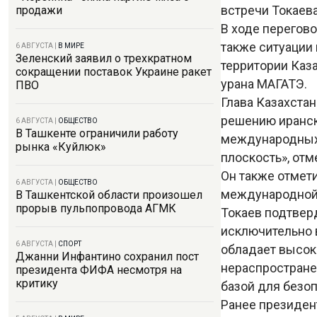
встречи Токаев
продажи
В ходе перегов
также ситуации 
6 АВГУСТА
|
В МИРЕ
Зеленский заявил о трехкратном
территории Каз
сокращении поставок Украине ракет
урана МАГАТЭ.
ПВО
Глава Казахстан
решению иранск
6 АВГУСТА
|
ОБЩЕСТВО
В Ташкенте ограничили работу
международных 
рынка «Куйлюк»
плоскость», отм
Он также отмет
6 АВГУСТА
|
ОБЩЕСТВО
международной 
В Ташкентской области произошел
прорыв пульпопровода АГМК
Токаев подтвер
исключительно 
6 АВГУСТА
|
СПОРТ
обладает высок
Джанни Инфантино сохранил пост
нераспростране
президента ФИФА несмотря на
критику
базой для безо
Ранее президен