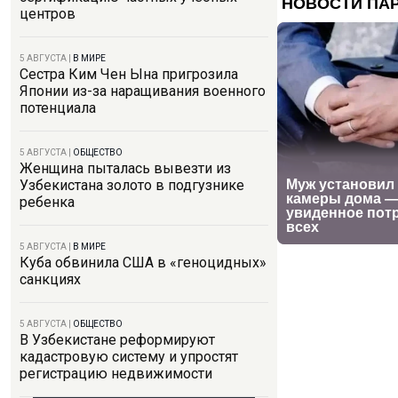
центров
5 АВГУСТА
|
В МИРЕ
Сестра Ким Чен Ына пригрозила
Японии из-за наращивания военного
потенциала
5 АВГУСТА
|
ОБЩЕСТВО
Женщина пыталась вывезти из
Узбекистана золото в подгузнике
ребенка
5 АВГУСТА
|
В МИРЕ
Куба обвинила США в «геноцидных»
санкциях
5 АВГУСТА
|
ОБЩЕСТВО
В Узбекистане реформируют
кадастровую систему и упростят
регистрацию недвижимости