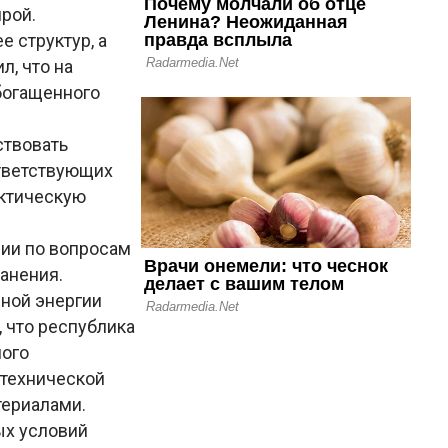
йрой.
 структур, а
л, что на
богащенного
ствовать
тветствующих
актическую
лии по вопросам
ранения.
ной энергии
 что республика
ного
-технической
териалами.
ых условий