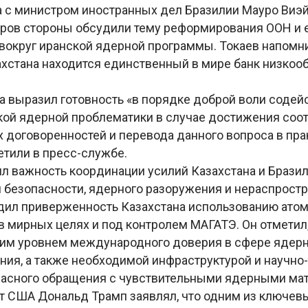
а с министром иностранных дел Бразилии Мауро Виэ
оров стороны обсудили тему реформирования ООН и ее
вокруг иранской ядерной программы. Токаев напомни
ахстана находится единственный в мире банк низкоо
а выразил готовность «в порядке доброй воли содей
ой ядерной проблематики в случае достижения соо
договоренностей и перевода данного вопроса в пр
етили в пресс-службе.
ил важность координации усилий Казахстана и Брази
безопасности, ядерного разоружения и нераспрост
дил приверженность Казахстана использованию атом
в мирных целях и под контролем МАГАТЭ. Он отметил,
им уровнем международного доверия в сфере ядер
ния, а также необходимой инфраструктурой и научно
пасного обращения с чувствительными ядерными ма
т США Дональд Трамп заявлял, что одним из ключев