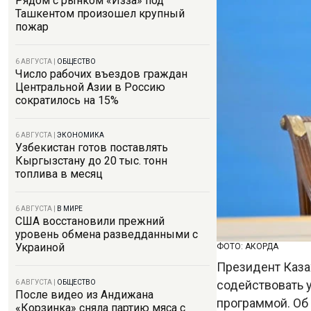
Рядом с рынком «Изза» под
Ташкентом произошел крупный
пожар
6 АВГУСТА
|
ОБЩЕСТВО
Число рабочих въездов граждан
Центральной Азии в Россию
сократилось на 15%
6 АВГУСТА
|
ЭКОНОМИКА
Узбекистан готов поставлять
Кыргызстану до 20 тыс. тонн
топлива в месяц
6 АВГУСТА
|
В МИРЕ
США восстановили прежний
уровень обмена разведданными с
Украиной
ФОТО: АКОРДА
Президент Каза
содействовать 
6 АВГУСТА
|
ОБЩЕСТВО
После видео из Андижана
программой. Об
«Корзинка» сняла партию мяса с