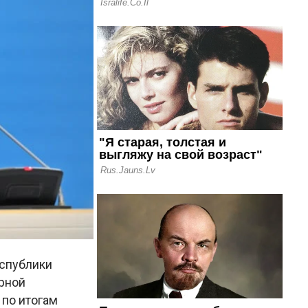
еспублики
рной
 по итогам