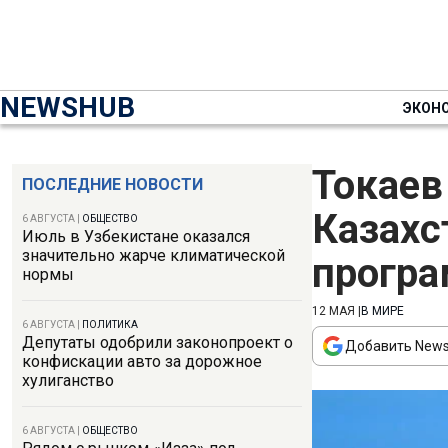
NEWSHUB
ЭКОН
Токае
ПОСЛЕДНИЕ НОВОСТИ
Казахс
6 АВГУСТА
|
ОБЩЕСТВО
Июль в Узбекистане оказался
значительно жарче климатической
прогр
нормы
12 МАЯ
|
В МИРЕ
6 АВГУСТА
|
ПОЛИТИКА
Депутаты одобрили законопроект о
Добавить News
конфискации авто за дорожное
хулиганство
6 АВГУСТА
|
ОБЩЕСТВО