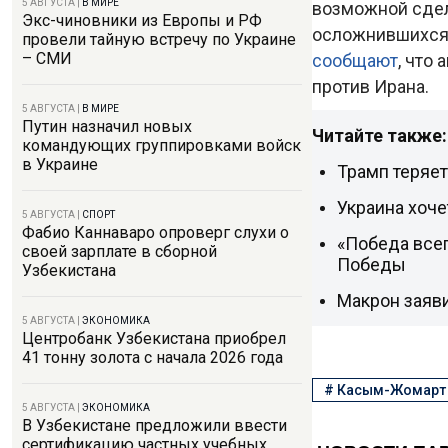
5 АВГУСТА
|
В МИРЕ
возможной сдел
Экс-чиновники из Европы и РФ
осложнившихся 
провели тайную встречу по Украине
– СМИ
сообщают
, что
против Ирана.
5 АВГУСТА
|
В МИРЕ
Путин назначил новых
Читайте также:
командующих группировками войск
в Украине
Трамп теряет
Украина хоче
5 АВГУСТА
|
СПОРТ
Фабио Каннаваро опроверг слухи о
«Победа всег
своей зарплате в сборной
Победы
Узбекистана
Макрон заяви
5 АВГУСТА
|
ЭКОНОМИКА
Центробанк Узбекистана приобрел
41 тонну золота с начала 2026 года
#
Касым-Жомарт 
5 АВГУСТА
|
ЭКОНОМИКА
В Узбекистане предложили ввести
сертификацию частных учебных