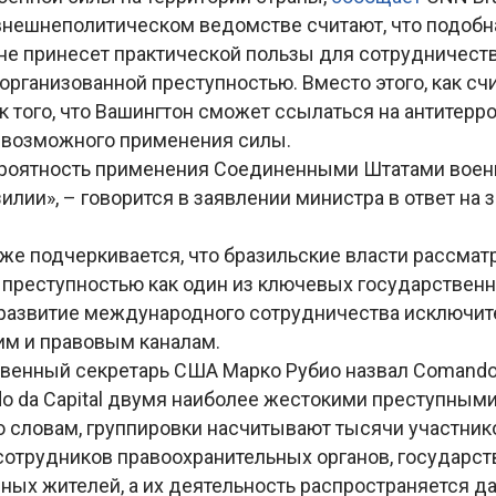
внешнеполитическом ведомстве считают, что подобн
не принесет практической пользы для сотрудничеств
организованной преступностью. Вместо этого, как сч
к того, что Вашингтон сможет ссылаться на антитер
 возможного применения силы.
роятность применения Соединенными Штатами воен
илии», – говорится в заявлении министра в ответ на 
же подчеркивается, что бразильские власти рассмат
 преступностью как один из ключевых государствен
 развитие международного сотрудничества исключит
м и правовым каналам.
твенный секретарь США Марко Рубио назвал Comando
do da Capital двумя наиболее жестокими преступным
о словам, группировки насчитывают тысячи участник
сотрудников правоохранительных органов, государс
ных жителей, а их деятельность распространяется да