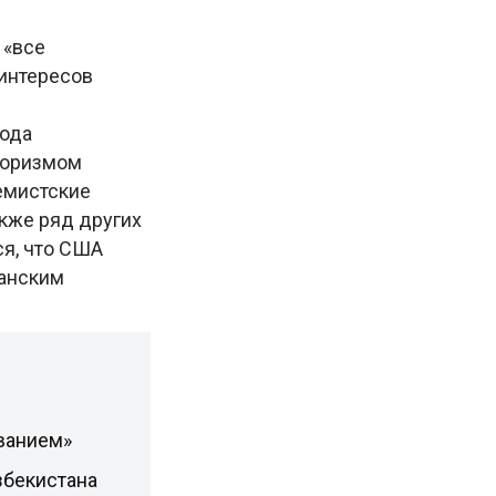
 «все
интересов
года
роризмом
емистские
акже ряд других
ся, что США
канским
ванием»
збекистана