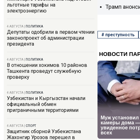
льготные тарифы на
Трамп анонс
электроэнергию
4 АВГУСТА
|
ПОЛИТИКА
Депутаты одобрили в первом чтении
#
преступность
законопроект об администрации
президента
4 АВГУСТА
|
ПОЛИТИКА
В отношении хокимов 10 районов
Ташкента проведут служебную
проверку
4 АВГУСТА
|
ПОЛИТИКА
Узбекистан и Кыргызстан начали
официальный обмен
приграничными территориями
4 АВГУСТА
|
СПОРТ
Защитник сборной Узбекистана
Жахонгир Урозов перешел в