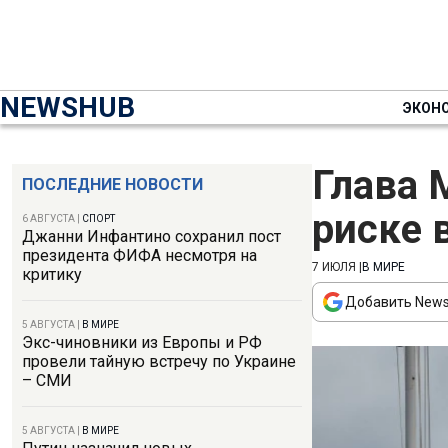
NEWSHUB
ЭКОН
Глава 
ПОСЛЕДНИЕ НОВОСТИ
риске 
6 АВГУСТА
|
СПОРТ
Джанни Инфантино сохранил пост
президента ФИФА несмотря на
7 ИЮЛЯ
|
В МИРЕ
критику
Добавить News
5 АВГУСТА
|
В МИРЕ
Экс-чиновники из Европы и РФ
провели тайную встречу по Украине
– СМИ
5 АВГУСТА
|
В МИРЕ