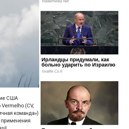
ние США
Vermelho (CV,
личная команда»)
я применения
sil.