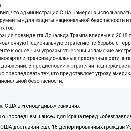
ы.
явил, что администрация США намерена использовать
рументы» для защиты национальной безопасности и 
татов.
рация президента Дональда Трампа впервые с 2018 
новленную Национальную стратегию по борьбе с тер
менте к основным угрозам отнесены исламские экстр
ркокартели, транснациональные преступные сети, а т
 движений. В предисловии к стратегии подчеркивает
о преследовать тех, кто представляет угрозу амери
циональной безопасности.
ла США в «геноцидных» санкциях
л о «последнем шансе» для Ирана перед «обезглавли
з США доставили еще 18 депортированных граждан У