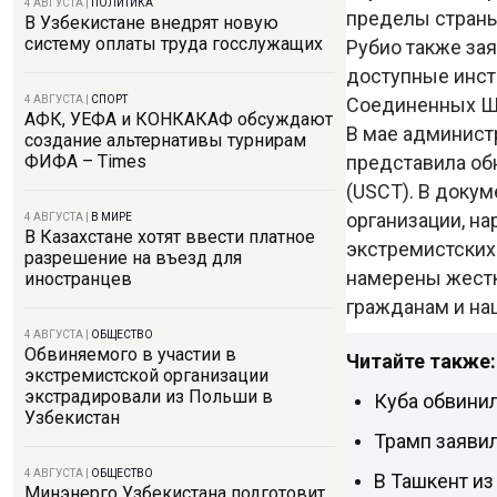
4 АВГУСТА
|
ПОЛИТИКА
пределы стран
В Узбекистане внедрят новую
систему оплаты труда госслужащих
Рубио также за
доступные инст
Соединенных Ш
4 АВГУСТА
|
СПОРТ
АФК, УЕФА и КОНКАКАФ обсуждают
В мае админист
создание альтернативы турнирам
представила об
ФИФА – Times
(USCT). В доку
организации, на
4 АВГУСТА
|
В МИРЕ
В Казахстане хотят ввести платное
экстремистских
разрешение на въезд для
намерены жестк
иностранцев
гражданам и на
4 АВГУСТА
|
ОБЩЕСТВО
Обвиняемого в участии в
Читайте также:
экстремистской организации
экстрадировали из Польши в
Куба обвини
Узбекистан
Трамп заяви
4 АВГУСТА
|
ОБЩЕСТВО
В Ташкент и
Минэнерго Узбекистана подготовит