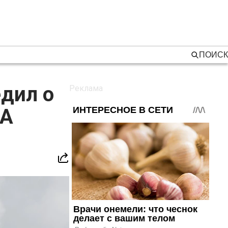
ПОИСК
дил о
ША