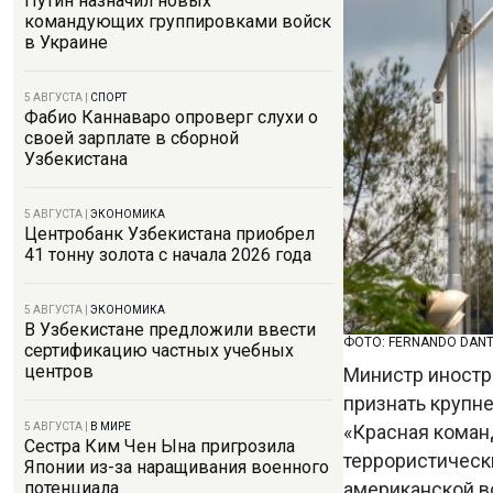
Путин назначил новых
командующих группировками войск
в Украине
5 АВГУСТА
|
СПОРТ
Фабио Каннаваро опроверг слухи о
своей зарплате в сборной
Узбекистана
5 АВГУСТА
|
ЭКОНОМИКА
Центробанк Узбекистана приобрел
41 тонну золота с начала 2026 года
5 АВГУСТА
|
ЭКОНОМИКА
В Узбекистане предложили ввести
ФОТО: FERNANDO DANT
сертификацию частных учебных
центров
Министр иностр
признать крупн
«Красная команд
5 АВГУСТА
|
В МИРЕ
Сестра Ким Чен Ына пригрозила
террористическ
Японии из-за наращивания военного
американской в
потенциала