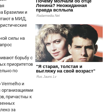
ая
а Бразилии и
итают в МИД,
рористические
ной силы на
запрос
ривают борьбу с
ных приоритетов
ельно по
 Vermelho и
и организациями
ов, причастны к
твенных
леко за