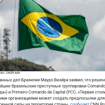
AS / UNSPLASH
анных дел Бразилии Мауро Виэйра заявил, что реше
ейшие бразильские преступные группировки Comando 
а») и Primeiro Comando da Capital (PCC, «Первая сто
ими организациями может создать предпосылки дл
оенной силы на территории страны,
сообщает
CNN Bra