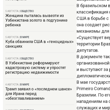
В бразильском 
классификация 
5 АВГУСТА
|
ОБЩЕСТВО
Женщина пыталась вывезти из
США в борьбе с 
Узбекистана золото в подгузнике
она создает рис
ребенка
механизмы для
«Существует ве
5 АВГУСТА
|
В МИРЕ
Куба обвинила США в «геноцидных»
территории Браз
санкциях
депутатов.
В документе так
5 АВГУСТА
|
ОБЩЕСТВО
организованной
В Узбекистане реформируют
кадастровую систему и упростят
и выступают за
регистрацию недвижимости
дипломатически
В мае государс
4 АВГУСТА
|
В МИРЕ
Primeiro Coman
Трамп заявил о «последнем шансе»
для Ирана перед
Бразилии. По ег
«обезглавливанием»
нападениям на 
служащих и мир