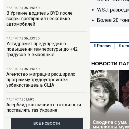
7 АВГУСТА
|
ОБЩЕСТВО
WSJ: разведк
В Ургенче водитель BYD после
ссоры протаранил несколько
Более 20 тон
автомобилей
7 АВГУСТА
|
ОБЩЕСТВО
Узгидромет предупредил о
#
Россия
#
нел
повышении температуры до +42
градусов в выходные
7 АВГУСТА
|
ОБЩЕСТВО
Агентство миграции расширило
программу трудоустройства
узбекистанцев в США
7 АВГУСТА
|
В МИРЕ
Азербайджан заявил о готовности
поставлять газ Украине
ВСЕ НОВОСТИ