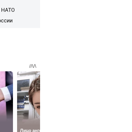
н НАТО
оссии