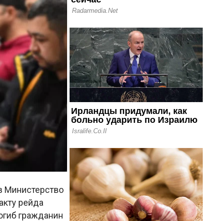
в Министерство
акту рейда
погиб гражданин