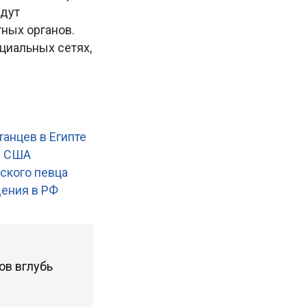
удут
ных органов.
циальных сетях,
анцев в Египте
в США
кского певца
щения в РФ
ов вглубь