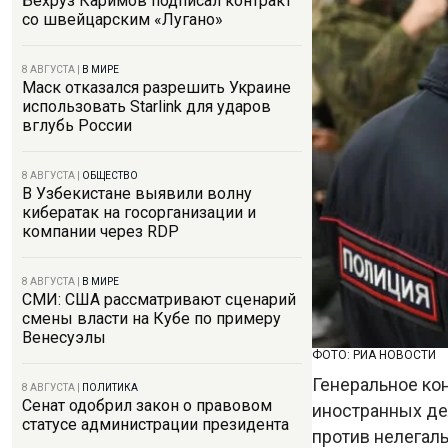
Бехруз Каримов подписал контракт
со швейцарским «Лугано»
8 АВГУСТА
|
В МИРЕ
Маск отказался разрешить Украине
использовать Starlink для ударов
вглубь России
8 АВГУСТА
|
ОБЩЕСТВО
В Узбекистане выявили волну
кибератак на госорганизации и
компании через RDP
8 АВГУСТА
|
В МИРЕ
СМИ: США рассматривают сценарий
смены власти на Кубе по примеру
Венесуэлы
ФОТО: РИА НОВОСТИ
Генеральное ко
8 АВГУСТА
|
ПОЛИТИКА
Сенат одобрил закон о правовом
иностранных де
статусе администрации президента
против нелегаль