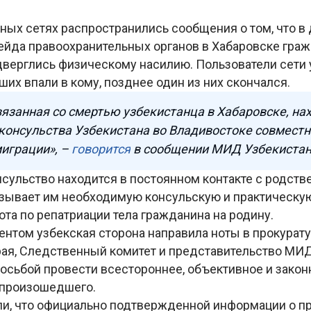
ных сетях распространились сообщения о том, что в
рейда правоохранительных органов в Хабаровске гра
дверглись физическому насилию. Пользователи сети 
их впали в кому, позднее один из них скончался.
вязанная со смертью узбекистанца в Хабаровске, на
консульства Узбекистана во Владивостоке совместн
играции», –
говорится
в сообщении МИД Узбекистан
нсульство находится в постоянном контакте с родст
азывает им необходимую консульскую и практическу
та по репатриации тела гражданина на родину.
ентом узбекская сторона направила ноты в прокурат
рая, Следственный комитет и представительство МИД
росьбой провести всестороннее, объективное и закон
 произошедшего.
и, что официально подтвержденной информации о п