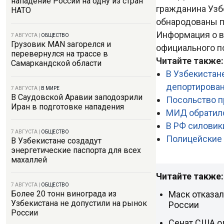
нападение России на одну из стран
гражданина Узб
НАТО
обнародованы п
Информация о в
7 АВГУСТА
|
ОБЩЕСТВО
Грузовик MAN загорелся и
официального п
перевернулся на трассе в
Читайте также
Самаркандской области
В Узбекистан
депортирова
7 АВГУСТА
|
В МИРЕ
В Саудовской Аравии заподозрили
Посольство п
Иран в подготовке нападения
МИД обратилс
В РФ силовик
7 АВГУСТА
|
ОБЩЕСТВО
Полицейские 
В Узбекистане создадут
энергетические паспорта для всех
махаллей
Читайте также:
7 АВГУСТА
|
ОБЩЕСТВО
Маск отказал
Более 20 тонн винограда из
Узбекистана не допустили на рынок
России
России
Сенат США о