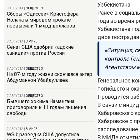
Узбекистана.
8 АВГУСТА
|
ОБЩЕСТВО
Ранее в социаль
Сборы «Одиссеи» Кристофера
Нолана в мировом прокате
года во время 
превысили 1 млрд долларов
Узбекистана по
двое пострадавш
8 АВГУСТА
|
В МИРЕ
Сенат США одобрил «адские
«Ситуация, с
санкции» против России
контроле Ген
Агентством м
8 АВГУСТА
|
ОБЩЕСТВО
На 87-м году жизни скончался актер
Генеральное ко
Абдуманнон Убайдуллаев
погибшего и ок
Проводится рабо
7 АВГУСТА
|
ОБЩЕСТВО
Бывшего хокима Намангана
В связи с инцид
приговорили к 11 годам лишения
Хабаровского к
свободы
Хабаровске с п
расследование
7 АВГУСТА
|
В МИРЕ
WSJ: разведка США допустила
В МИДе отметил