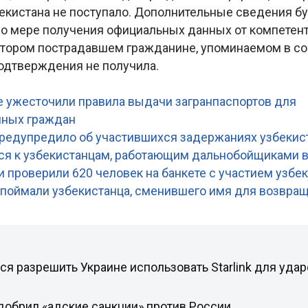
екистана не поступало. Дополнительные сведения б
о мере получения официальных данных от компетент
тором пострадавшем гражданине, упоминаемом в со
одтверждения не получила.
:
е ужесточили правила выдачи загранпаспортов для
нных граждан
редупредило об участившихся задержаниях узбекист
я к узбекистанцам, работающим дальнобойщиками 
и проверили 620 человек на банкете с участием узбе
поймали узбекистанца, сменившего имя для возвра
ся разрешить Украине использовать Starlink для удар
добрил «адские санкции» против России