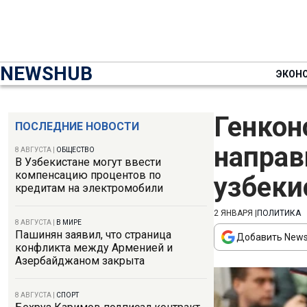
NEWSHUB
ЭКОН
Генкон
ПОСЛЕДНИЕ НОВОСТИ
направ
8 АВГУСТА
|
ОБЩЕСТВО
В Узбекистане могут ввести
компенсацию процентов по
узбеки
кредитам на электромобили
2 ЯНВАРЯ
|
ПОЛИТИКА
8 АВГУСТА
|
В МИРЕ
Пашинян заявил, что страница
Добавить News
конфликта между Арменией и
Азербайджаном закрыта
8 АВГУСТА
|
СПОРТ