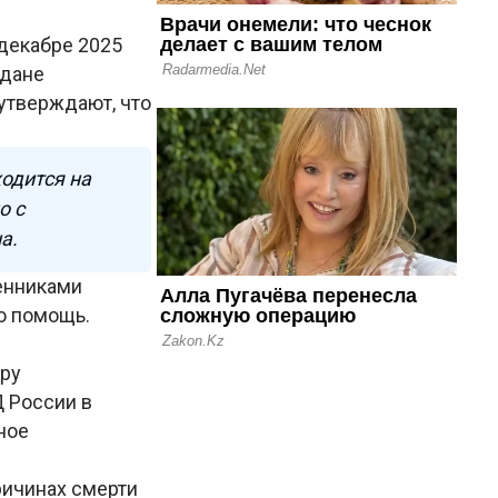
 декабре 2025
ждане
утверждают, что
ходится на
о с
а.
венниками
ю помощь.
уру
 России в
ное
ричинах смерти