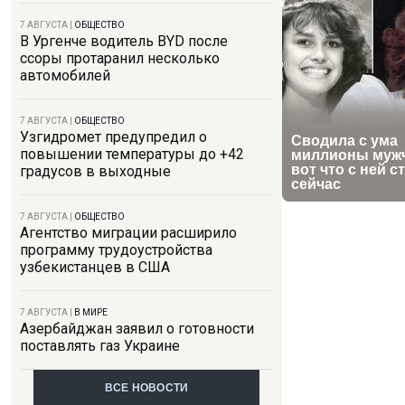
7 АВГУСТА
|
ОБЩЕСТВО
В Ургенче водитель BYD после
ссоры протаранил несколько
автомобилей
7 АВГУСТА
|
ОБЩЕСТВО
Узгидромет предупредил о
повышении температуры до +42
градусов в выходные
7 АВГУСТА
|
ОБЩЕСТВО
Агентство миграции расширило
программу трудоустройства
узбекистанцев в США
7 АВГУСТА
|
В МИРЕ
Азербайджан заявил о готовности
поставлять газ Украине
ВСЕ НОВОСТИ