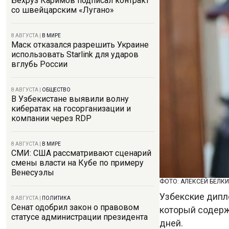
Бехруз Каримов подписал контракт
со швейцарским «Лугано»
8 АВГУСТА
|
В МИРЕ
Маск отказался разрешить Украине
использовать Starlink для ударов
вглубь России
8 АВГУСТА
|
ОБЩЕСТВО
В Узбекистане выявили волну
кибератак на госорганизации и
компании через RDP
8 АВГУСТА
|
В МИРЕ
СМИ: США рассматривают сценарий
смены власти на Кубе по примеру
Венесуэлы
ФОТО: АЛЕКСЕЙ БЕЛК
Узбекские дипл
8 АВГУСТА
|
ПОЛИТИКА
Сенат одобрил закон о правовом
который содерж
статусе администрации президента
дней.