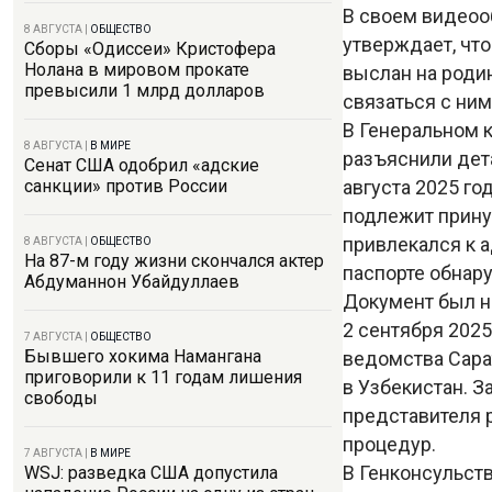
В своем видеоо
8 АВГУСТА
|
ОБЩЕСТВО
утверждает, что
Сборы «Одиссеи» Кристофера
Нолана в мировом прокате
выслан на родин
превысили 1 млрд долларов
связаться с ни
В Генеральном 
8 АВГУСТА
|
В МИРЕ
разъяснили дет
Сенат США одобрил «адские
августа 2025 го
санкции» против России
подлежит прину
привлекался к а
8 АВГУСТА
|
ОБЩЕСТВО
На 87-м году жизни скончался актер
паспорте обнар
Абдуманнон Убайдуллаев
Документ был н
2 сентября 2025
7 АВГУСТА
|
ОБЩЕСТВО
Бывшего хокима Намангана
ведомства Сара
приговорили к 11 годам лишения
в Узбекистан. 
свободы
представителя 
процедур.
7 АВГУСТА
|
В МИРЕ
В Генконсульств
WSJ: разведка США допустила