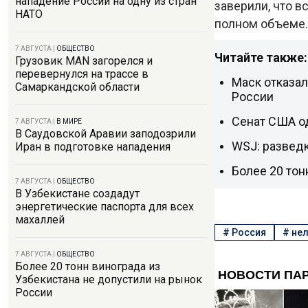
нападение России на одну из стран
заверили, что 
НАТО
полном объеме.
7 АВГУСТА
|
ОБЩЕСТВО
Читайте также:
Грузовик MAN загорелся и
перевернулся на трассе в
Маск отказал
Самаркандской области
России
Сенат США о
7 АВГУСТА
|
В МИРЕ
В Саудовской Аравии заподозрили
WSJ: разведк
Иран в подготовке нападения
Более 20 тон
7 АВГУСТА
|
ОБЩЕСТВО
В Узбекистане создадут
энергетические паспорта для всех
махаллей
#
Россия
#
нел
7 АВГУСТА
|
ОБЩЕСТВО
Более 20 тонн винограда из
Узбекистана не допустили на рынок
России