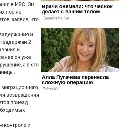
ния в ИВС. Он
их пор не
тов, заявив, что
 задержания и
л задержан 2
ывания и
ранее он уже
ушение, а в его
аницы.
з миграционного
для возвращения
ется приезд
еобходимых
м контроле и