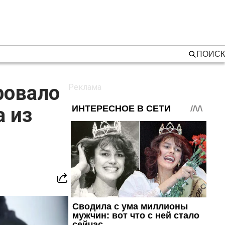
ПОИСК
ровало
 из