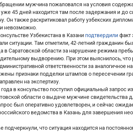
бращении мужчина пожаловался на условия содержа
 уже 45 дней находится там после задержания и до с
у. Он также раскритиковал работу узбекских диплома
ми невозможно.
консульстве Узбекистана в Казани
подтвердили
факт
али ситуации. Там отметили, 42-летний гражданин бы
да в Саратовской области за нарушение режима преб
дительному выдворению. При этом выяснилось, что 
дминистративной ответственности за аналогичное нар
ужены признаки подделки штампов о пересечении гр
аправлен на экспертизу.
 года в консульство поступил официальный запрос и
товской области о выдаче мужчине свидетельства 
Запрос был оперативно удовлетворен, и сейчас ожида
российского ведомства в Казань для завершения н
е подчеркнули, что ситуация находится на постоянно