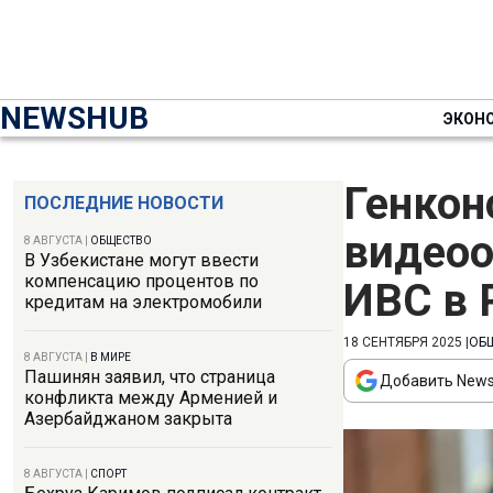
NEWSHUB
ЭКОН
Генкон
ПОСЛЕДНИЕ НОВОСТИ
видеоо
8 АВГУСТА
|
ОБЩЕСТВО
В Узбекистане могут ввести
компенсацию процентов по
ИВС в 
кредитам на электромобили
18 СЕНТЯБРЯ 2025
|
ОБ
8 АВГУСТА
|
В МИРЕ
Пашинян заявил, что страница
Добавить News
конфликта между Арменией и
Азербайджаном закрыта
8 АВГУСТА
|
СПОРТ