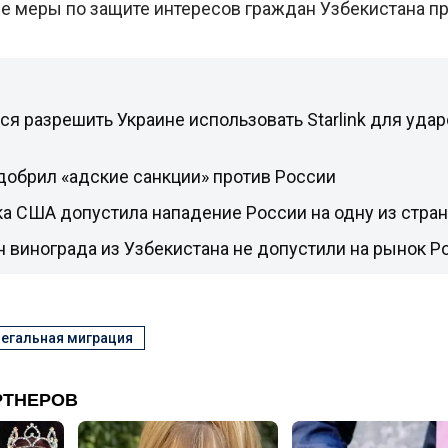
все меры по защите интересов граждан Узбекистана п
ся разрешить Украине использовать Starlink для удар
добрил «адские санкции» против России
а США допустила нападение России на одну из стра
н винограда из Узбекистана не допустили на рынок Р
егальная миграция