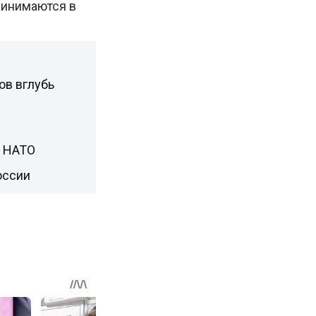
ринимаются в
ов вглубь
н НАТО
оссии