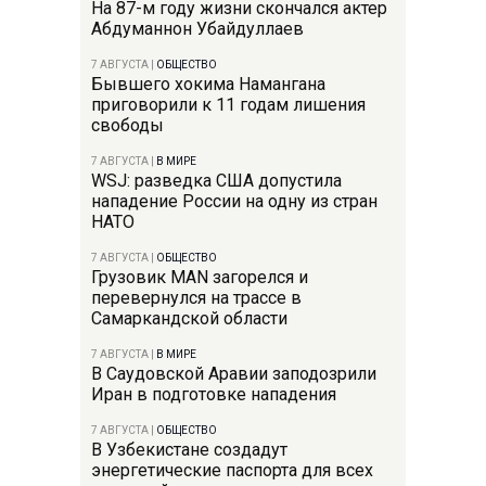
На 87-м году жизни скончался актер
Абдуманнон Убайдуллаев
7 АВГУСТА
|
ОБЩЕСТВО
Бывшего хокима Намангана
приговорили к 11 годам лишения
свободы
7 АВГУСТА
|
В МИРЕ
WSJ: разведка США допустила
нападение России на одну из стран
НАТО
7 АВГУСТА
|
ОБЩЕСТВО
Грузовик MAN загорелся и
перевернулся на трассе в
Самаркандской области
7 АВГУСТА
|
В МИРЕ
В Саудовской Аравии заподозрили
Иран в подготовке нападения
7 АВГУСТА
|
ОБЩЕСТВО
В Узбекистане создадут
энергетические паспорта для всех