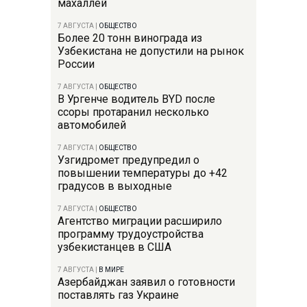
махаллей
7 АВГУСТА
|
ОБЩЕСТВО
Более 20 тонн винограда из
Узбекистана не допустили на рынок
России
7 АВГУСТА
|
ОБЩЕСТВО
В Ургенче водитель BYD после
ссоры протаранил несколько
автомобилей
7 АВГУСТА
|
ОБЩЕСТВО
Узгидромет предупредил о
повышении температуры до +42
градусов в выходные
7 АВГУСТА
|
ОБЩЕСТВО
Агентство миграции расширило
программу трудоустройства
узбекистанцев в США
7 АВГУСТА
|
В МИРЕ
Азербайджан заявил о готовности
поставлять газ Украине