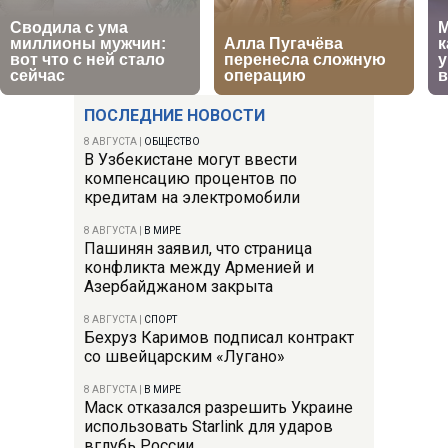
ПОСЛЕДНИЕ НОВОСТИ
8 АВГУСТА
|
ОБЩЕСТВО
В Узбекистане могут ввести
компенсацию процентов по
кредитам на электромобили
8 АВГУСТА
|
В МИРЕ
Пашинян заявил, что страница
конфликта между Арменией и
Азербайджаном закрыта
8 АВГУСТА
|
СПОРТ
Бехруз Каримов подписал контракт
со швейцарским «Лугано»
8 АВГУСТА
|
В МИРЕ
Маск отказался разрешить Украине
использовать Starlink для ударов
вглубь России