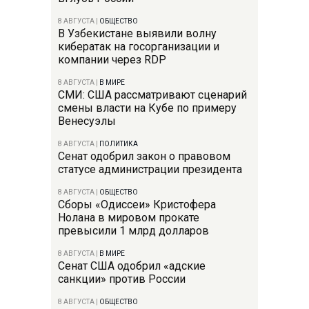
8 АВГУСТА
|
ОБЩЕСТВО
В Узбекистане выявили волну
кибератак на госорганизации и
компании через RDP
8 АВГУСТА
|
В МИРЕ
СМИ: США рассматривают сценарий
смены власти на Кубе по примеру
Венесуэлы
8 АВГУСТА
|
ПОЛИТИКА
Сенат одобрил закон о правовом
статусе администрации президента
8 АВГУСТА
|
ОБЩЕСТВО
Сборы «Одиссеи» Кристофера
Нолана в мировом прокате
превысили 1 млрд долларов
8 АВГУСТА
|
В МИРЕ
Сенат США одобрил «адские
санкции» против России
8 АВГУСТА
|
ОБЩЕСТВО