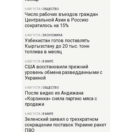
6 АВГУСТА
|
ОБЩЕСТВО
Число рабочих въездов граждан
Центральной Азии в Россию
сократилось на 15%
6 АВГУСТА
|
ЭКОНОМИКА
Узбекистан готов поставлять
Кыргызстану до 20 тыс. тонн
топлива в месяц
6 АВГУСТА
|
В МИРЕ
США восстановили прежний
уровень обмена разведданными с
Украиной
6 АВГУСТА
|
ОБЩЕСТВО
После видео из Андижана
«Корзинка» сняла партию мяса с
продажи
6 АВГУСТА
|
В МИРЕ
Зеленский заявил о трехкратном
сокращении поставок Украине ракет
ПВО