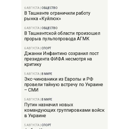
6 АВГУСТА
|
ОБЩЕСТВО
В Ташкенте ограничили работу
рынка «Куйлюк»
6 АВГУСТА
|
ОБЩЕСТВО
В Ташкентской области произошел
прорыв пульпопровода АГМК
6 АВГУСТА
|
СПОРТ
Джанни Инфантино сохранил пост
президента ФИФА несмотря на
критику
5 АВГУСТА
|
В МИРЕ
Экс-чиновники из Европы и РФ
провели тайную встречу по Украине
– СМИ
5 АВГУСТА
|
В МИРЕ
Путин назначил новых
командующих группировками войск
в Украине
5 АВГУСТА
|
СПОРТ