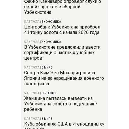
Фабио Каннаваро опроверг слухи о
своей зарплате в сборной
Узбекистана
5 АВГУСТА
|
ЭКОНОМИКА
Центробанк Узбекистана приобрел
41 тонну золота с начала 2026 года
5 АВГУСТА
|
ЭКОНОМИКА
В Узбекистане предложили ввести
сертификацию частных учебных
центров
5 АВГУСТА
|
В МИРЕ
Сестра Ким Чен Ына пригрозила
Японии из-за наращивания военного
потенциала
5 АВГУСТА
|
ОБЩЕСТВО
Женщина пыталась вывезти из
Узбекистана золото в подгузнике
ребенка
5 АВГУСТА
|
В МИРЕ
Куба обвинила США в «геноцидных»