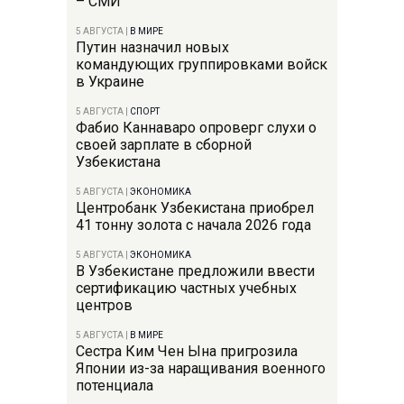
– СМИ
5 АВГУСТА
|
В МИРЕ
Путин назначил новых
командующих группировками войск
в Украине
5 АВГУСТА
|
СПОРТ
Фабио Каннаваро опроверг слухи о
своей зарплате в сборной
Узбекистана
5 АВГУСТА
|
ЭКОНОМИКА
Центробанк Узбекистана приобрел
41 тонну золота с начала 2026 года
5 АВГУСТА
|
ЭКОНОМИКА
В Узбекистане предложили ввести
сертификацию частных учебных
центров
5 АВГУСТА
|
В МИРЕ
Сестра Ким Чен Ына пригрозила
Японии из-за наращивания военного
потенциала