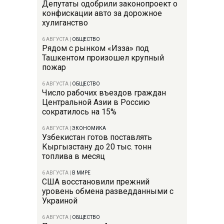
Депутаты одобрили законопроект о
конфискации авто за дорожное
хулиганство
6 АВГУСТА
|
ОБЩЕСТВО
Рядом с рынком «Изза» под
Ташкентом произошел крупный
пожар
6 АВГУСТА
|
ОБЩЕСТВО
Число рабочих въездов граждан
Центральной Азии в Россию
сократилось на 15%
6 АВГУСТА
|
ЭКОНОМИКА
Узбекистан готов поставлять
Кыргызстану до 20 тыс. тонн
топлива в месяц
6 АВГУСТА
|
В МИРЕ
США восстановили прежний
уровень обмена разведданными с
Украиной
6 АВГУСТА
|
ОБЩЕСТВО