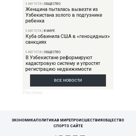
5 АВГУСТА
|
ОБЩЕСТВО
Женщина пыталась вывезти из
Узбекистана золото в подгузнике
ребенка
5 АВГУСТА
|
В МИРЕ
Куба обвинила США в «геноцидных»
санкциях
5 АВГУСТА
|
ОБЩЕСТВО
В Узбекистане реформируют
кадастровую систему и упростят
регистрацию недвижимости
ВСЕ НОВОСТИ
ЭКОНОМИКА
ПОЛИТИКА
В МИРЕ
ПРОИСШЕСТВИЯ
ОБЩЕСТВО
СПОРТ
О САЙТЕ