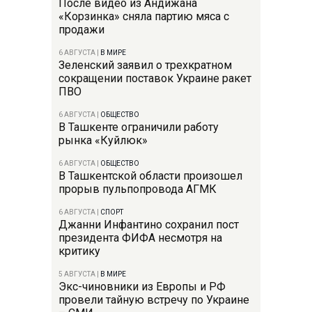
После видео из Андижана
«Корзинка» сняла партию мяса с
продажи
6 АВГУСТА
|
В МИРЕ
Зеленский заявил о трехкратном
сокращении поставок Украине ракет
ПВО
6 АВГУСТА
|
ОБЩЕСТВО
В Ташкенте ограничили работу
рынка «Куйлюк»
6 АВГУСТА
|
ОБЩЕСТВО
В Ташкентской области произошел
прорыв пульпопровода АГМК
6 АВГУСТА
|
СПОРТ
Джанни Инфантино сохранил пост
президента ФИФА несмотря на
критику
5 АВГУСТА
|
В МИРЕ
Экс-чиновники из Европы и РФ
провели тайную встречу по Украине