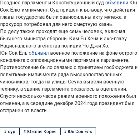
Позднее парламент и Конституционный суд
объявили
Юн
Сок Ёлю импичмент. Суд пришел к выводу, что действия
главы государства были равносильны акту мятежа, а
прокурор потребовал для него смертную казнь.
По делу также проходят еще семь человек, включая
бывшего министра обороны Ким Ен Хена и экс-главу
Национального агентства полиции Чо Джи Хо.
Юн Сок Ёль
объявил
военное положение на фоне острого
конфликта с оппозиционными партиями в парламенте.
Противостояние было связано с принятием госбюджета и
попытками импичмента ряда высокопоставленных
чиновников. Тогда на улицы Сеула вывели военную
технику, а здание парламента оказалось в оцеплении.
Спустя несколько часов режим военного положения был
отменен, а в середине декабря 2024 года президент был
отстранен от власти.
#
суд
#
Южная Корея
#
Юн Сок Ёль