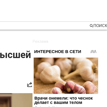
ПОИСК
л
 высшей