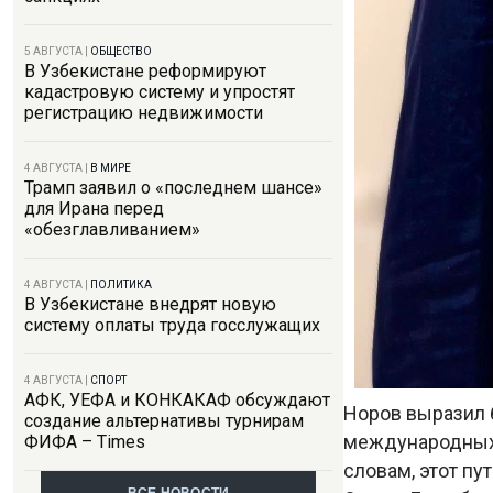
5 АВГУСТА
|
ОБЩЕСТВО
В Узбекистане реформируют
кадастровую систему и упростят
регистрацию недвижимости
4 АВГУСТА
|
В МИРЕ
Трамп заявил о «последнем шансе»
для Ирана перед
«обезглавливанием»
4 АВГУСТА
|
ПОЛИТИКА
В Узбекистане внедрят новую
систему оплаты труда госслужащих
4 АВГУСТА
|
СПОРТ
АФК, УЕФА и КОНКАКАФ обсуждают
Норов выразил 
создание альтернативы турнирам
международных 
ФИФА – Times
словам, этот п