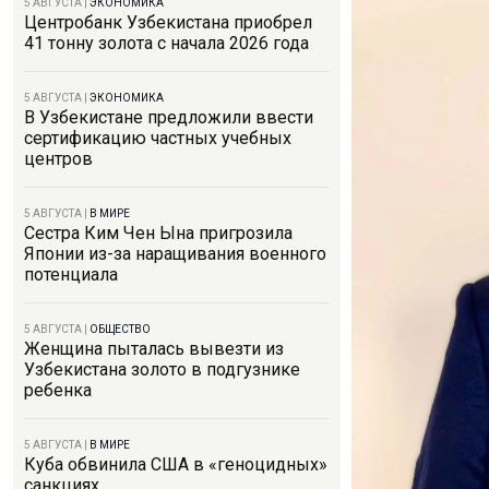
5 АВГУСТА
|
ЭКОНОМИКА
Центробанк Узбекистана приобрел
41 тонну золота с начала 2026 года
5 АВГУСТА
|
ЭКОНОМИКА
В Узбекистане предложили ввести
сертификацию частных учебных
центров
5 АВГУСТА
|
В МИРЕ
Сестра Ким Чен Ына пригрозила
Японии из-за наращивания военного
потенциала
5 АВГУСТА
|
ОБЩЕСТВО
Женщина пыталась вывезти из
Узбекистана золото в подгузнике
ребенка
5 АВГУСТА
|
В МИРЕ
Куба обвинила США в «геноцидных»
санкциях