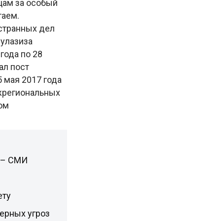
цам за особый
таем.
странных дел
дулазиза
года по 28
ал пост
 мая 2017 года
ежрегиональных
ом
ь – СМИ
ету
дерных угроз