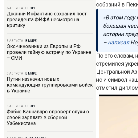
собраний в Пек
6 АВГУСТА
|
СПОРТ
Джанни Инфантино сохранил пост
«В этом году
президента ФИФА несмотря на
большая чест
критику
истории пред
–
написал
Но
5 АВГУСТА
|
В МИРЕ
Экс-чиновники из Европы и РФ
провели тайную встречу по Украине
По его словам,
– СМИ
стремился укре
Центральной Ази
5 АВГУСТА
|
В МИРЕ
Путин назначил новых
но и символ наш
командующих группировками войск
отметил диплом
в Украине
5 АВГУСТА
|
СПОРТ
Фабио Каннаваро опроверг слухи о
своей зарплате в сборной
Узбекистана