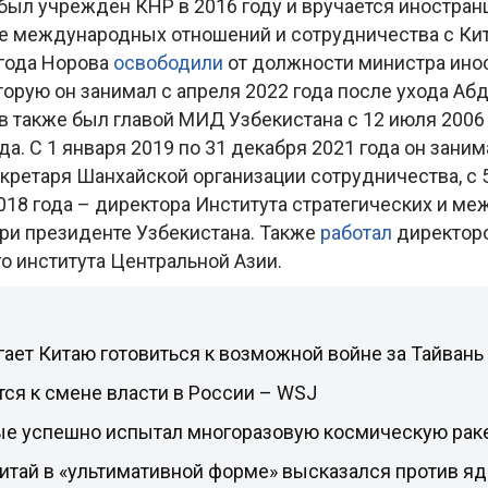
ыл учрежден КНР в 2016 году и вручается иностран
ие международных отношений и сотрудничества с Ки
 года Норова
освободили
от должности министра ино
торую он занимал с апреля 2022 года после ухода Аб
 также был главой МИД Узбекистана с 12 июля 2006 
да. С 1 января 2019 по 31 декабря 2021 года он заним
кретаря Шанхайской организации сотрудничества, с 5
018 года – директора Института стратегических и м
ри президенте Узбекистана. Также
работал
директор
 института Центральной Азии.
ает Китаю готовиться к возможной войне за Тайван
тся к смене власти в России – WSJ
ые успешно испытал многоразовую космическую рак
итай в «ультимативной форме» высказался против я