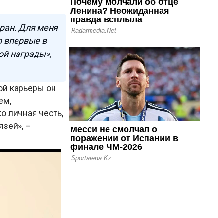
тран. Для меня
о впервые в
ой награды»,
ой карьеры он
ем,
о личная честь,
язей», –