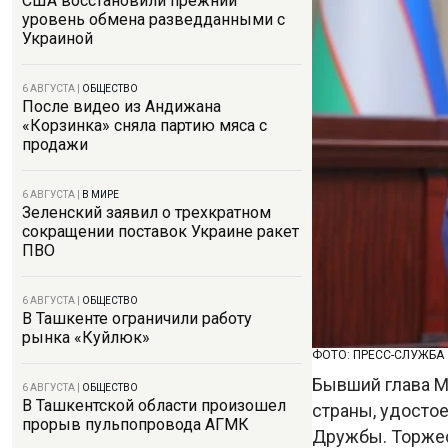
США восстановили прежний
уровень обмена разведданными с
Украиной
6 АВГУСТА
|
ОБЩЕСТВО
После видео из Андижана
«Корзинка» сняла партию мяса с
продажи
6 АВГУСТА
|
В МИРЕ
Зеленский заявил о трехкратном
сокращении поставок Украине ракет
ПВО
6 АВГУСТА
|
ОБЩЕСТВО
В Ташкенте ограничили работу
рынка «Куйлюк»
ФОТО: ПРЕСС-СЛУЖБА
Бывший глава М
6 АВГУСТА
|
ОБЩЕСТВО
В Ташкентской области произошел
страны, удосто
прорыв пульпопровода АГМК
Дружбы. Торжес