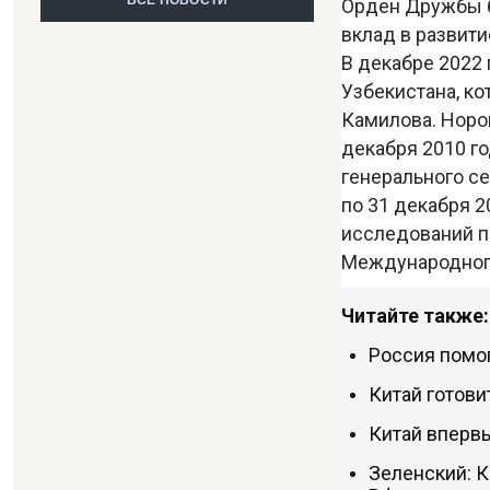
ВСЕ НОВОСТИ
Орден Дружбы б
вклад в развит
В декабре 2022
Узбекистана, ко
Камилова. Норов
декабря 2010 го
генерального се
по 31 декабря 2
исследований п
Международного
Читайте также:
Россия помог
Китай готови
Китай вперв
Зеленский: К