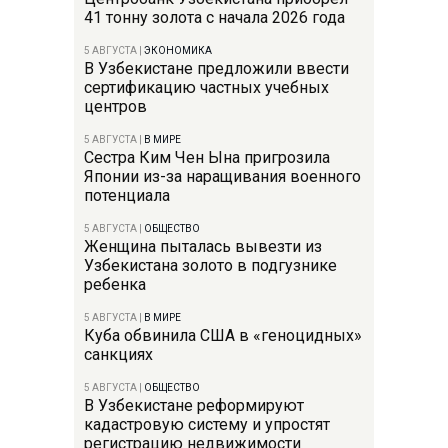
41 тонну золота с начала 2026 года
5 АВГУСТА
|
ЭКОНОМИКА
В Узбекистане предложили ввести
сертификацию частных учебных
центров
5 АВГУСТА
|
В МИРЕ
Сестра Ким Чен Ына пригрозила
Японии из-за наращивания военного
потенциала
5 АВГУСТА
|
ОБЩЕСТВО
Женщина пыталась вывезти из
Узбекистана золото в подгузнике
ребенка
5 АВГУСТА
|
В МИРЕ
Куба обвинила США в «геноцидных»
санкциях
5 АВГУСТА
|
ОБЩЕСТВО
В Узбекистане реформируют
кадастровую систему и упростят
регистрацию недвижимости