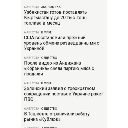
6 АВГУСТА
|
ЭКОНОМИКА
Узбекистан готов поставлять
Кыргызстану до 20 тыс. тонн
топлива в месяц
6 АВГУСТА
|
В МИРЕ
США восстановили прежний
уровень обмена разведданными с
Украиной
6 АВГУСТА
|
ОБЩЕСТВО
После видео из Андижана
«Корзинка» сняла партию мяса с
продажи
6 АВГУСТА
|
В МИРЕ
Зеленский заявил о трехкратном
сокращении поставок Украине ракет
ПВО
6 АВГУСТА
|
ОБЩЕСТВО
В Ташкенте ограничили работу
рынка «Куйлюк»