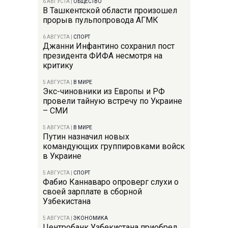
6 АВГУСТА
|
ОБЩЕСТВО
В Ташкентской области произошел
прорыв пульпопровода АГМК
6 АВГУСТА
|
СПОРТ
Джанни Инфантино сохранил пост
президента ФИФА несмотря на
критику
5 АВГУСТА
|
В МИРЕ
Экс-чиновники из Европы и РФ
провели тайную встречу по Украине
– СМИ
5 АВГУСТА
|
В МИРЕ
Путин назначил новых
командующих группировками войск
в Украине
5 АВГУСТА
|
СПОРТ
Фабио Каннаваро опроверг слухи о
своей зарплате в сборной
Узбекистана
5 АВГУСТА
|
ЭКОНОМИКА
Центробанк Узбекистана приобрел