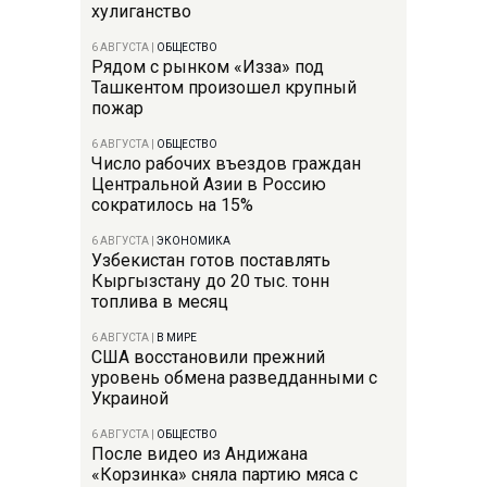
хулиганство
6 АВГУСТА
|
ОБЩЕСТВО
Рядом с рынком «Изза» под
Ташкентом произошел крупный
пожар
6 АВГУСТА
|
ОБЩЕСТВО
Число рабочих въездов граждан
Центральной Азии в Россию
сократилось на 15%
6 АВГУСТА
|
ЭКОНОМИКА
Узбекистан готов поставлять
Кыргызстану до 20 тыс. тонн
топлива в месяц
6 АВГУСТА
|
В МИРЕ
США восстановили прежний
уровень обмена разведданными с
Украиной
6 АВГУСТА
|
ОБЩЕСТВО
После видео из Андижана
«Корзинка» сняла партию мяса с