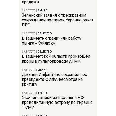
продажи
6 АВГУСТА
|
В МИРЕ
Зеленский заявил о трехкратном
сокращении поставок Украине ракет
ПВО
6 АВГУСТА
|
ОБЩЕСТВО
В Ташкенте ограничили работу
рынка «Куйлюк»
6 АВГУСТА
|
ОБЩЕСТВО
В Ташкентской области произошел
прорыв пульпопровода АГМК
6 АВГУСТА
|
СПОРТ
Джанни Инфантино сохранил пост
президента ФИФА несмотря на
критику
5 АВГУСТА
|
В МИРЕ
Экс-чиновники из Европы и РФ
провели тайную встречу по Украине
– СМИ
5 АВГУСТА
|
В МИРЕ