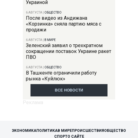
Украиной
6 АВГУСТА
|
ОБЩЕСТВО
После видео из Андижана
«Корзинка» сняла партию мяса с
продажи
6 АВГУСТА
|
В МИРЕ
Зеленский заявил о трехкратном
сокращении поставок Украине ракет
ПВО
6 АВГУСТА
|
ОБЩЕСТВО
В Ташкенте ограничили работу
рынка «Куйлюк»
ВСЕ НОВОСТИ
ЭКОНОМИКА
ПОЛИТИКА
В МИРЕ
ПРОИСШЕСТВИЯ
ОБЩЕСТВО
СПОРТ
О САЙТЕ