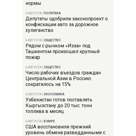
нормы
6 АВГУСТА
|
ПОЛИТИКА
Депутаты одобрили законопроект о
конфискации авто за дорожное
хулиганство
6 АВГУСТА
|
ОБЩЕСТВО
Рядом с рынком «Изза» под
Ташкентом произошел крупный
пожар
6 АВГУСТА
|
ОБЩЕСТВО
Число рабочих въездов граждан
Центральной Азии в Россию
сократилось на 15%
6 АВГУСТА
|
ЭКОНОМИКА
Узбекистан готов поставлять
Кыргызстану до 20 тыс. тонн
топлива в месяц
6 АВГУСТА
|
В МИРЕ
США восстановили прежний
уровень обмена разведданными с