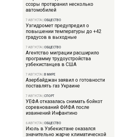
ссоры протаранил несколько
автомобилей
7 АВГУСТА
|
ОБЩЕСТВО
Узгидромет предупредил о
повышении температуры до +42
градусов в выходные
7 АВГУСТА
|
ОБЩЕСТВО
Агентство миграции расширило
программу трудоустройства
узбекистанцев в США
7 АВГУСТА
|
В МИРЕ
Азербайджан заявил о готовности
поставлять газ Украине
7 АВГУСТА
|
СПОРТ
УЕФА отказалась снимать бойкот
соревнований ФИФА после
извинений Инфантино
6 АВГУСТА
|
ОБЩЕСТВО
Июль в Узбекистане оказался
значительно жарче климатической