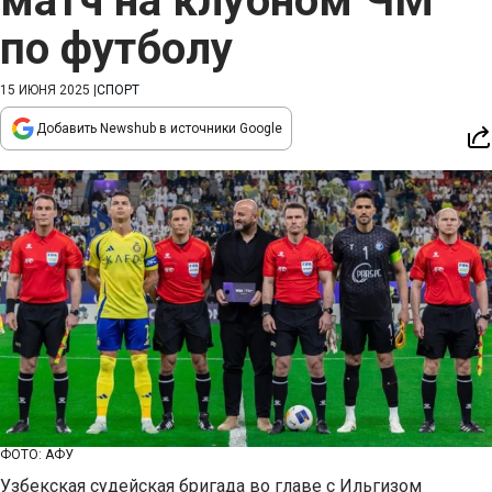
матч на клубном ЧМ
по футболу
15 ИЮНЯ 2025
|
СПОРТ
Добавить Newshub в источники Google
ФОТО: АФУ
Узбекская судейская бригада во главе с Ильгизом