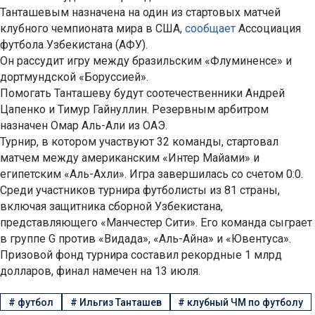
Танташевым назначена на один из стартовых матчей
клубного чемпионата мира в США,
сообщает
Ассоциация
футбола Узбекистана (АФУ).
Он рассудит игру между бразильским «Флуминенсе» и
дортмундской «Боруссией».
Помогать Танташеву будут соотечественники Андрей
Цапенко и Тимур Гайнуллин. Резервным арбитром
назначен Омар Аль-Али из ОАЭ.
Турнир, в котором участвуют 32 команды, стартовал
матчем между американским «Интер Майами» и
египетским «Аль-Ахли». Игра завершилась со счетом 0:0.
Среди участников турнира футболисты из 81 страны,
включая защитника сборной Узбекистана,
представляющего «Манчестер Сити». Его команда сыграет
в группе G против «Видада», «Аль-Айна» и «Ювентуса».
Призовой фонд турнира составил рекордные 1 млрд
долларов, финал намечен на 13 июля.
#
футбол
#
Ильгиз Танташев
#
клубный ЧМ по футболу