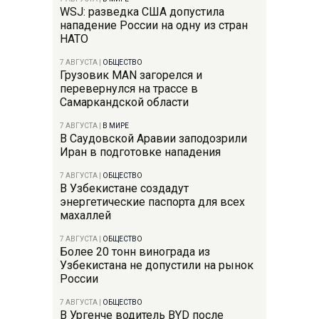
WSJ: разведка США допустила
нападение России на одну из стран
НАТО
7 АВГУСТА
|
ОБЩЕСТВО
Грузовик MAN загорелся и
перевернулся на трассе в
Самаркандской области
7 АВГУСТА
|
В МИРЕ
В Саудовской Аравии заподозрили
Иран в подготовке нападения
7 АВГУСТА
|
ОБЩЕСТВО
В Узбекистане создадут
энергетические паспорта для всех
махаллей
7 АВГУСТА
|
ОБЩЕСТВО
Более 20 тонн винограда из
Узбекистана не допустили на рынок
России
7 АВГУСТА
|
ОБЩЕСТВО
В Ургенче водитель BYD после