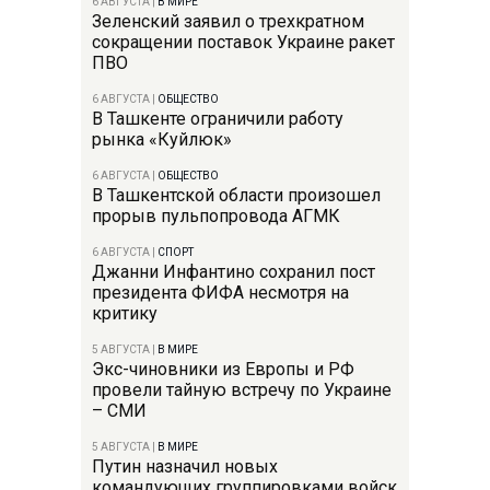
6 АВГУСТА
|
В МИРЕ
Зеленский заявил о трехкратном
сокращении поставок Украине ракет
ПВО
6 АВГУСТА
|
ОБЩЕСТВО
В Ташкенте ограничили работу
рынка «Куйлюк»
6 АВГУСТА
|
ОБЩЕСТВО
В Ташкентской области произошел
прорыв пульпопровода АГМК
6 АВГУСТА
|
СПОРТ
Джанни Инфантино сохранил пост
президента ФИФА несмотря на
критику
5 АВГУСТА
|
В МИРЕ
Экс-чиновники из Европы и РФ
провели тайную встречу по Украине
– СМИ
5 АВГУСТА
|
В МИРЕ
Путин назначил новых
командующих группировками войск