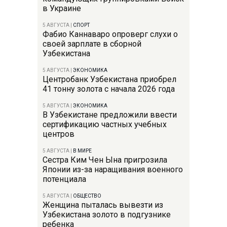
в Украине
5 АВГУСТА
|
СПОРТ
Фабио Каннаваро опроверг слухи о
своей зарплате в сборной
Узбекистана
5 АВГУСТА
|
ЭКОНОМИКА
Центробанк Узбекистана приобрел
41 тонну золота с начала 2026 года
5 АВГУСТА
|
ЭКОНОМИКА
В Узбекистане предложили ввести
сертификацию частных учебных
центров
5 АВГУСТА
|
В МИРЕ
Сестра Ким Чен Ына пригрозила
Японии из-за наращивания военного
потенциала
5 АВГУСТА
|
ОБЩЕСТВО
Женщина пыталась вывезти из
Узбекистана золото в подгузнике
ребенка