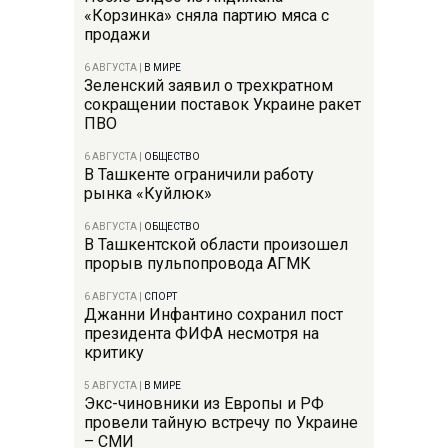
«Корзинка» сняла партию мяса с
продажи
6 АВГУСТА
|
В МИРЕ
Зеленский заявил о трехкратном
сокращении поставок Украине ракет
ПВО
6 АВГУСТА
|
ОБЩЕСТВО
В Ташкенте ограничили работу
рынка «Куйлюк»
6 АВГУСТА
|
ОБЩЕСТВО
В Ташкентской области произошел
прорыв пульпопровода АГМК
6 АВГУСТА
|
СПОРТ
Джанни Инфантино сохранил пост
президента ФИФА несмотря на
критику
5 АВГУСТА
|
В МИРЕ
Экс-чиновники из Европы и РФ
провели тайную встречу по Украине
– СМИ