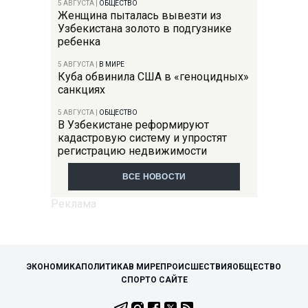
5 АВГУСТА
|
ОБЩЕСТВО
Женщина пыталась вывезти из
Узбекистана золото в подгузнике
ребенка
5 АВГУСТА
|
В МИРЕ
Куба обвинила США в «геноцидных»
санкциях
5 АВГУСТА
|
ОБЩЕСТВО
В Узбекистане реформируют
кадастровую систему и упростят
регистрацию недвижимости
ВСЕ НОВОСТИ
ЭКОНОМИКА
ПОЛИТИКА
В МИРЕ
ПРОИСШЕСТВИЯ
ОБЩЕСТВО
СПОРТ
О САЙТЕ