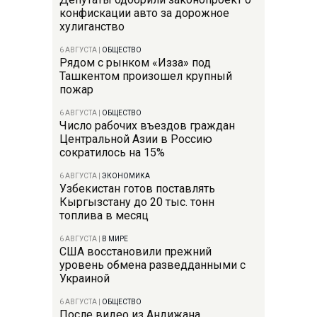
конфискации авто за дорожное
хулиганство
6 АВГУСТА
|
ОБЩЕСТВО
Рядом с рынком «Изза» под
Ташкентом произошел крупный
пожар
6 АВГУСТА
|
ОБЩЕСТВО
Число рабочих въездов граждан
Центральной Азии в Россию
сократилось на 15%
6 АВГУСТА
|
ЭКОНОМИКА
Узбекистан готов поставлять
Кыргызстану до 20 тыс. тонн
топлива в месяц
6 АВГУСТА
|
В МИРЕ
США восстановили прежний
уровень обмена разведданными с
Украиной
6 АВГУСТА
|
ОБЩЕСТВО
После видео из Андижана