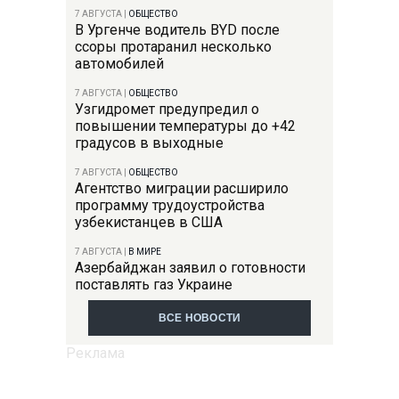
7 АВГУСТА
|
ОБЩЕСТВО
В Ургенче водитель BYD после
ссоры протаранил несколько
автомобилей
7 АВГУСТА
|
ОБЩЕСТВО
Узгидромет предупредил о
повышении температуры до +42
градусов в выходные
7 АВГУСТА
|
ОБЩЕСТВО
Агентство миграции расширило
программу трудоустройства
узбекистанцев в США
7 АВГУСТА
|
В МИРЕ
Азербайджан заявил о готовности
поставлять газ Украине
ВСЕ НОВОСТИ