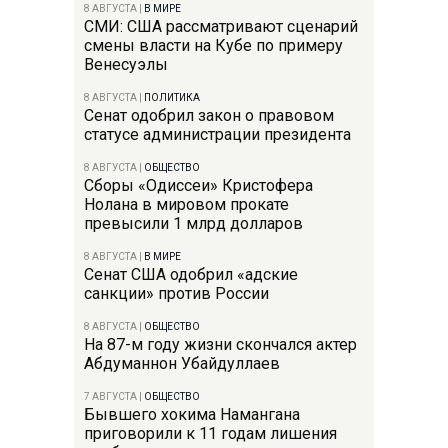
8 АВГУСТА
|
В МИРЕ
СМИ: США рассматривают сценарий
смены власти на Кубе по примеру
Венесуэлы
8 АВГУСТА
|
ПОЛИТИКА
Сенат одобрил закон о правовом
статусе администрации президента
8 АВГУСТА
|
ОБЩЕСТВО
Сборы «Одиссеи» Кристофера
Нолана в мировом прокате
превысили 1 млрд долларов
8 АВГУСТА
|
В МИРЕ
Сенат США одобрил «адские
санкции» против России
8 АВГУСТА
|
ОБЩЕСТВО
На 87-м году жизни скончался актер
Абдуманнон Убайдуллаев
7 АВГУСТА
|
ОБЩЕСТВО
Бывшего хокима Намангана
приговорили к 11 годам лишения