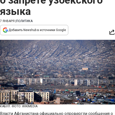
о запрете узбекского
языка
7 ЯНВАРЯ
|
ПОЛИТИКА
Добавить Newshub в источники Google
КАБУЛ. ФОТО: WIKIMEDIA
Власти Афганистана официально опровергли сообщения о