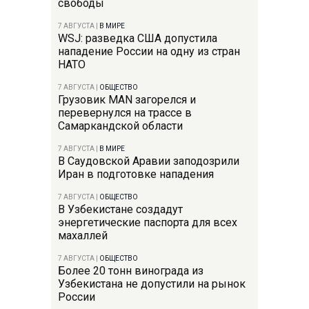
свободы
7 АВГУСТА
|
В МИРЕ
WSJ: разведка США допустила
нападение России на одну из стран
НАТО
7 АВГУСТА
|
ОБЩЕСТВО
Грузовик MAN загорелся и
перевернулся на трассе в
Самаркандской области
7 АВГУСТА
|
В МИРЕ
В Саудовской Аравии заподозрили
Иран в подготовке нападения
7 АВГУСТА
|
ОБЩЕСТВО
В Узбекистане создадут
энергетические паспорта для всех
махаллей
7 АВГУСТА
|
ОБЩЕСТВО
Более 20 тонн винограда из
Узбекистана не допустили на рынок
России