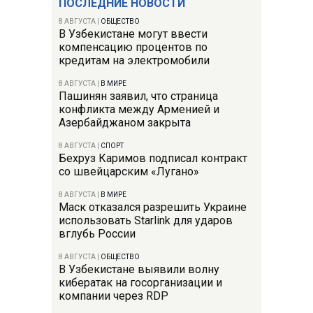
ПОСЛЕДНИЕ НОВОСТИ
8 АВГУСТА
|
ОБЩЕСТВО
В Узбекистане могут ввести
компенсацию процентов по
кредитам на электромобили
8 АВГУСТА
|
В МИРЕ
Пашинян заявил, что страница
конфликта между Арменией и
Азербайджаном закрыта
8 АВГУСТА
|
СПОРТ
Бехруз Каримов подписал контракт
со швейцарским «Лугано»
8 АВГУСТА
|
В МИРЕ
Маск отказался разрешить Украине
использовать Starlink для ударов
вглубь России
8 АВГУСТА
|
ОБЩЕСТВО
В Узбекистане выявили волну
кибератак на госорганизации и
компании через RDP