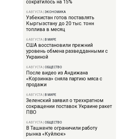
сократилось на 15%
6 АВГУСТА
|
ЭКОНОМИКА
Узбекистан готов поставлять
Кыргызстану до 20 тыс. тонн
топлива в месяц
6 АВГУСТА
|
В МИРЕ
США восстановили прежний
уровень обмена разведданными с
Украиной
6 АВГУСТА
|
ОБЩЕСТВО
После видео из Андижана
«Корзинка» сняла партию мяса с
продажи
6 АВГУСТА
|
В МИРЕ
Зеленский заявил о трехкратном
сокращении поставок Украине ракет
ПВО
6 АВГУСТА
|
ОБЩЕСТВО
В Ташкенте ограничили работу
рынка «Куйлюк»