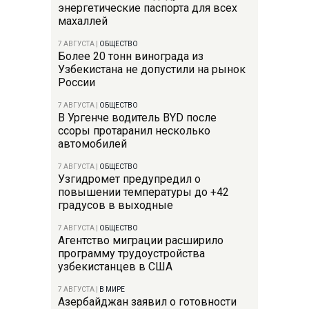
энергетические паспорта для всех
махаллей
7 АВГУСТА
|
ОБЩЕСТВО
Более 20 тонн винограда из
Узбекистана не допустили на рынок
России
7 АВГУСТА
|
ОБЩЕСТВО
В Ургенче водитель BYD после
ссоры протаранил несколько
автомобилей
7 АВГУСТА
|
ОБЩЕСТВО
Узгидромет предупредил о
повышении температуры до +42
градусов в выходные
7 АВГУСТА
|
ОБЩЕСТВО
Агентство миграции расширило
программу трудоустройства
узбекистанцев в США
7 АВГУСТА
|
В МИРЕ
Азербайджан заявил о готовности