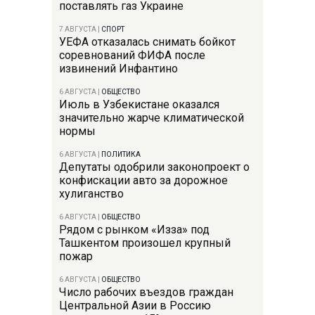
поставлять газ Украине
7 АВГУСТА
|
СПОРТ
УЕФА отказалась снимать бойкот
соревнований ФИФА после
извинений Инфантино
6 АВГУСТА
|
ОБЩЕСТВО
Июль в Узбекистане оказался
значительно жарче климатической
нормы
6 АВГУСТА
|
ПОЛИТИКА
Депутаты одобрили законопроект о
конфискации авто за дорожное
хулиганство
6 АВГУСТА
|
ОБЩЕСТВО
Рядом с рынком «Изза» под
Ташкентом произошел крупный
пожар
6 АВГУСТА
|
ОБЩЕСТВО
Число рабочих въездов граждан
Центральной Азии в Россию